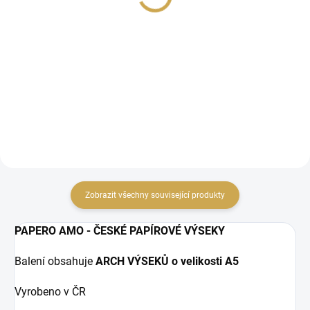
79 Kč
28,93 Kč bez DPH
65,29 Kč bez DPH
DO KOŠÍKU
DO KOŠÍKU
Papírové samolepky.
papírové výseky
Zobrazit všechny související produkty
PAPERO AMO - ČESKÉ PAPÍROVÉ VÝSEKY
Balení obsahuje
ARCH VÝSEKŮ o velikosti A5
Vyrobeno v ČR