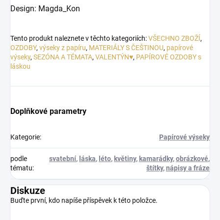
Design: Magda_Kon
Tento produkt naleznete v těchto kategoriích:
VŠECHNO ZBOŽÍ
,
OZDOBY
,
výseky z papíru
,
MATERIÁLY S ČEŠTINOU
,
papírové
výseky
,
SEZÓNA A TÉMATA
,
VALENTÝN♥
,
PAPÍROVÉ OZDOBY s
láskou
Doplňkové parametry
Kategorie
:
Papírové výseky
podle
svatební
,
láska
,
léto
,
květiny
,
kamarádky
,
obrázkové
,
tématu
:
štítky
,
nápisy a fráze
Diskuze
Buďte první, kdo napíše příspěvek k této položce.