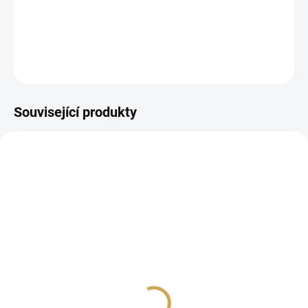
papírové výseky
DETAILNÍ INFORMACE
ZEPTAT SE
HLÍDAT
Související produkty
SKLADEM
SKLADEM
(4 KS)
(2 KS)
Papírové výseky -
Samolepky - S LÁSKOU
KVĚTINOVÉ RÁMEČKY
35 Kč