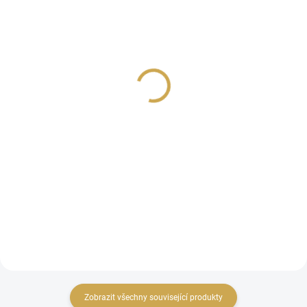
SKLADEM
SKLADEM
(>10 KS)
(>10 KS)
České kartičky - ŠKOLA
Samolepící abeceda
VOLÁ
-ŠKOLA VOLÁ / Velká
169 Kč
99 Kč
139,67 Kč bez DPH
81,82 Kč bez DPH
DO KOŠÍKU
DO KOŠÍKU
Designové kartičky pro
Velká samolepící
scrapbooking, kapsové
abeceda.
stránky nebo diáře z
kolekce ŠKOLA VOLÁ.
Zobrazit všechny související produkty