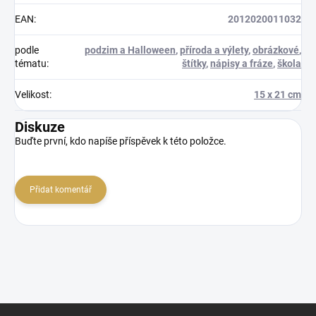
EAN
:
2012020011032
podle
podzim a Halloween
,
příroda a výlety
,
obrázkové
,
tématu
:
štítky
,
nápisy a fráze
,
škola
Velikost
:
15 x 21 cm
Diskuze
Buďte první, kdo napíše příspěvek k této položce.
Přidat komentář
Z