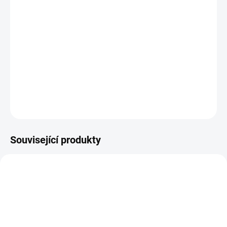
10.8.2026
−
+
PŘIDAT DO KOŠÍKU
Papírové výseky.
DETAILNÍ INFORMACE
ZEPTAT SE
HLÍDAT
Související produkty