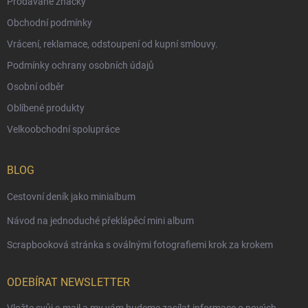
Prodávané značky
Obchodní podmínky
Vrácení, reklamace, odstoupení od kupní smlouvy.
Podmínky ochrany osobních údajů
Osobní odběr
Oblíbené produkty
Velkoobchodní spolupráce
BLOG
Cestovní deník jako minialbum
Návod na jednoduché překlápěcí mini album
Scrapbooková stránka s oválnými fotografiemi krok za krokem
ODEBÍRAT NEWSLETTER
Vložte svůj e-mail a my vám budeme zasílat informace o nových