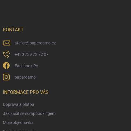
á
p
a
t
í
KONTAKT
atelier
@
paperoamo.cz
+420 739 72 72 07
Facebook PA
paperoamo
INFORMACE PRO VÁS
Doprava a platba
Jak začít se scrapbookingem
Moje objednávka