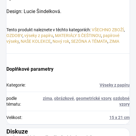
Design: Lucie Šindelková.
Tento produkt naleznete v těchto kategoriích:
VŠECHNO ZBOŽÍ
,
OZDOBY
,
výseky z papíru
,
MATERIÁLY S ČEŠTINOU
,
papírové
výseky
,
NAŠE KOLEKCE
,
Nový rok
,
SEZÓNA A TÉMATA
,
ZIMA
Doplňkové parametry
Kategorie
:
Výseky z papíru
podle
zima
,
obrázkové
,
geometrické vzory
,
ozdobné
tématu
:
vzory
Velikost
:
15 x 21 cm
Diskuze