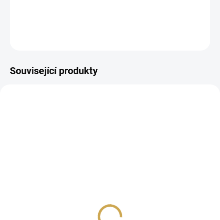
DETAILNÍ INFORMACE
ZEPTAT SE
HLÍDAT
Související produkty
SKLADEM
SKLADEM
(9 KS)
(>10 KS)
Papírové výseky - NOVÝ
Samolepky - NOVÝ ROK /
ROK / Nápisy
Fráze
79 Kč
35 Kč