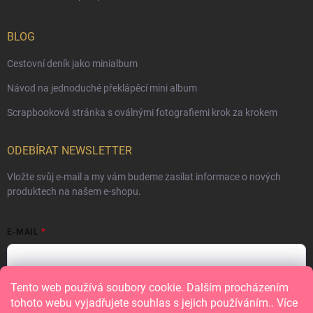
BLOG
Cestovní deník jako minialbum
Návod na jednoduché překlápěcí mini album
Scrapbooková stránka s oválnými fotografiemi krok za krokem
ODEBÍRAT NEWSLETTER
Vložte svůj e-mail a my vám budeme zasílat informace o nových
produktech na našem e-shopu.
E-MAIL
Tento web používá soubory cookie. Dalším procházením
Vložením e-mailu souhlasíte s
podmínkami ochrany osobních údajů
tohoto webu vyjadřujete souhlas s jejich používáním.. Více