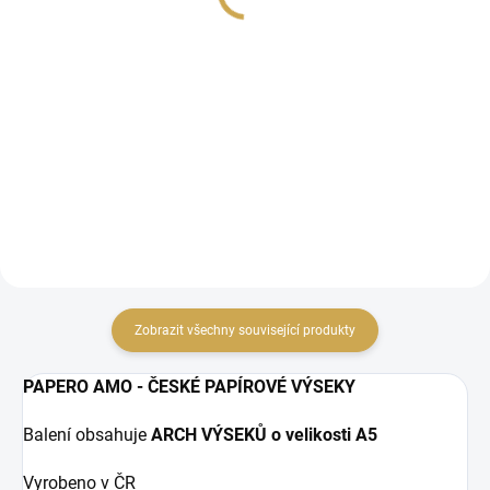
65,29 Kč bez DPH
28,93 Kč bez DPH
DO KOŠÍKU
DO KOŠÍKU
Papírové výseky z
Papírové samolepky z
kolekce NOVÝ ROK.
kolekce NOVÝ ROK.
Zobrazit všechny související produkty
PAPERO AMO - ČESKÉ PAPÍROVÉ VÝSEKY
Balení obsahuje
ARCH VÝSEKŮ o velikosti A5
Vyrobeno v ČR