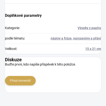
Doplňkové parametry
Kategorie
:
Výseky z papíru
podle tématu
:
nápisy a fráze
,
narozeniny a přání
Velikost
:
15 x 21 cm
Diskuze
Buďte první, kdo napíše příspěvek k této položce.
Přidat komentář