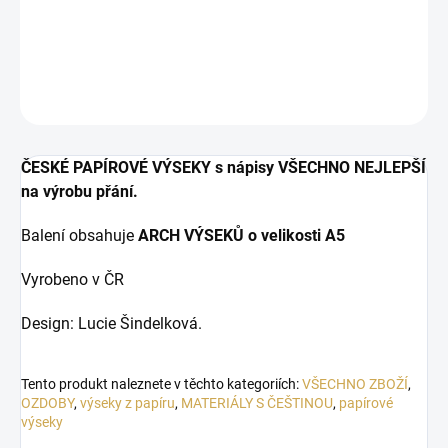
Papírové výseky na výrobu přáníček.
DETAILNÍ INFORMACE
ZEPTAT SE
HLÍDAT
ČESKÉ PAPÍROVÉ VÝSEKY s nápisy VŠECHNO NEJLEPŠÍ
na výrobu přání.
Balení obsahuje
ARCH VÝSEKŮ o velikosti A5
Vyrobeno v ČR
Design: Lucie Šindelková.
Tento produkt naleznete v těchto kategoriích:
VŠECHNO ZBOŽÍ
,
OZDOBY
,
výseky z papíru
,
MATERIÁLY S ČEŠTINOU
,
papírové
výseky