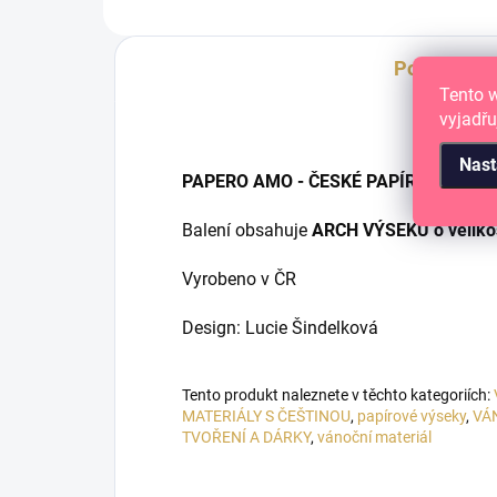
Popis
Tento 
vyjadřu
Nast
PAPERO AMO - ČESKÉ PAPÍROVÉ VÝS
Balení obsahuje
ARCH VÝSEKŮ o veliko
Vyrobeno v ČR
Design: Lucie Šindelková
Tento produkt naleznete v těchto kategoriích:
MATERIÁLY S ČEŠTINOU
,
papírové výseky
,
VÁ
TVOŘENÍ A DÁRKY
,
vánoční materiál