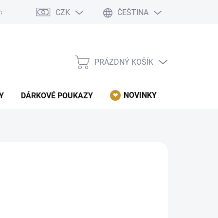
CZK
ČEŠTINA
rácení, reklamace, odstoupení od kupní smlouvy.
Podmínky ochrany 
PRÁZDNÝ KOŠÍK
NÁKUPNÍ
KOŠÍK
NOVINKY
AKCE
Y
DÁRKOVÉ POUKAZY