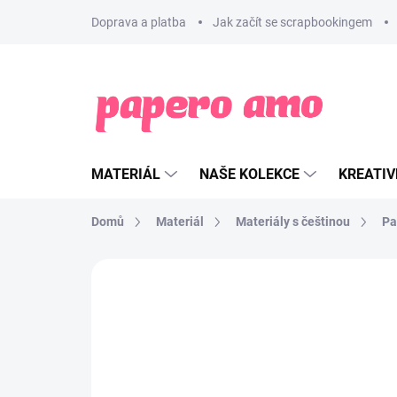
Přejít
Doprava a platba
Jak začít se scrapbookingem
na
obsah
MATERIÁL
NAŠE KOLEKCE
KREATIV
Domů
Materiál
Materiály s češtinou
Pa
ZNAČKA:
PAPERO AMO ♥