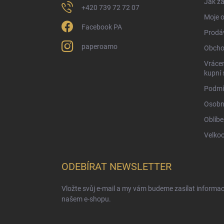
Jak za
+420 739 72 72 07
Moje 
Facebook PA
Prodá
paperoamo
Obcho
Vrácen
kupní 
Podmí
Osobn
Oblíbe
Velko
ODEBÍRAT NEWSLETTER
Vložte svůj e-mail a my vám budeme zasílat informa
našem e-shopu.