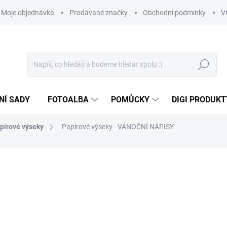
Moje objednávka
Prodávané značky
Obchodní podmínky
V
Hledat
NÍ SADY
FOTOALBA
POMŮCKY
DIGI PRODUKT
pírové výseky
Papírové výseky - VÁNOČNÍ NÁPISY
79 Kč
65,29 Kč bez DPH
Měrná
SKLADEM
(>10 KS)
cena: