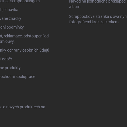
čít se scrapbookingem
Návod na jednoduché překlápěcí 
album
objednávka
Scrapbooková stránka s oválným
vané značky
fotografiemi krok za krokem
dní podmínky
í, reklamace, odstoupení od
smlouvy.
nky ochrany osobních údajů
í odběr
né produkty
obchodní spolupráce
ce o nových produktech na