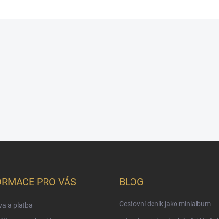
ORMACE PRO VÁS
BLOG
Cestovní deník jako minialbum
a a platba