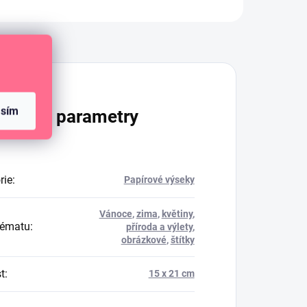
Diskuze
asím
lňkové parametry
rie
:
Papírové výseky
Vánoce
,
zima
,
květiny
,
tématu
:
příroda a výlety
,
obrázkové
,
štítky
t
:
15 x 21 cm