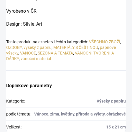
Vyrobeno v ČR
Design: Silvie_Art
Tento produkt naleznete v těchto kategoriích:
VŠECHNO ZBOŽÍ
,
OZDOBY
,
výseky z papíru
,
MATERIÁLY S ČEŠTINOU
,
papírové
výseky
,
VÁNOCE
,
SEZÓNA A TÉMATA
,
VÁNOČNÍ TVOŘENÍ A
DÁRKY
,
vánoční materiál
Doplňkové parametry
Kategorie
:
Výseky z papíru
podle tématu
:
Vánoce
,
zima
,
květiny
,
příroda a výlety
,
obrázkové
Velikost
:
15 x 21 cm