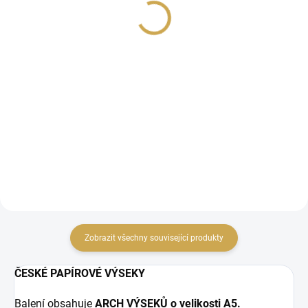
kouzel
Ježíškovi
79 Kč
35 Kč
65,29 Kč bez DPH
28,93 Kč bez DPH
DO KOŠÍKU
DO KOŠÍKU
Papírové výseky z
Papírové samolepky z
kolekce AŽ NA SEVERNÍ
kolekce AŽ NA SEVERNÍ
PÓL.
PÓL.
Zobrazit všechny související produkty
ČESKÉ PAPÍROVÉ VÝSEKY
Balení obsahuje
ARCH VÝSEKŮ o velikosti A5.