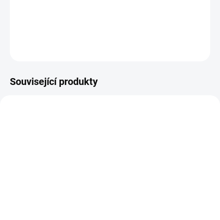
Papírové výseky z kolekce AŽ NA SEVERNÍ PÓL.
DETAILNÍ INFORMACE
ZEPTAT SE
HLÍDAT
Související produkty
SKLADEM
SKLADEM
(3 KS)
(>10 KS)
Papírové výseky - AŽ NA
Samolepky - AŽ NA
SEVERNÍ PÓL / Čas
SEVERNÍ PÓL / Dopis