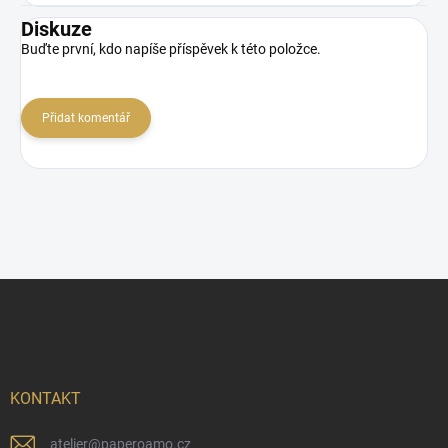
Diskuze
Buďte první, kdo napíše příspěvek k této položce.
Přidat komentář
Z
á
p
a
t
í
KONTAKT
atelier
@
paperoamo.cz