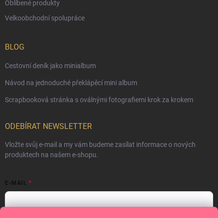
Oblíbené produkty
Velkoobchodní spolupráce
BLOG
Cestovní deník jako minialbum
Návod na jednoduché překlápěcí mini album
Scrapbooková stránka s oválnými fotografiemi krok za krokem
ODEBÍRAT NEWSLETTER
Vložte svůj e-mail a my vám budeme zasílat informace o nových
produktech na našem e-shopu.
E-MAIL