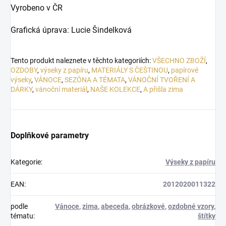
Vyrobeno v ČR
Grafická úprava: Lucie Šindelková
Tento produkt naleznete v těchto kategoriích:
VŠECHNO ZBOŽÍ
,
OZDOBY
,
výseky z papíru
,
MATERIÁLY S ČEŠTINOU
,
papírové
výseky
,
VÁNOCE
,
SEZÓNA A TÉMATA
,
VÁNOČNÍ TVOŘENÍ A
DÁRKY
,
vánoční materiál
,
NAŠE KOLEKCE
,
A přišla zima
Doplňkové parametry
Kategorie
:
Výseky z papíru
EAN
:
2012020011322
podle
Vánoce
,
zima
,
abeceda
,
obrázkové
,
ozdobné vzory
,
tématu
:
štítky