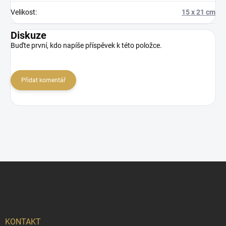
Velikost
:
15 x 21 cm
Diskuze
Buďte první, kdo napíše příspěvek k této položce.
Přidat komentář
Z
á
p
a
t
í
KONTAKT