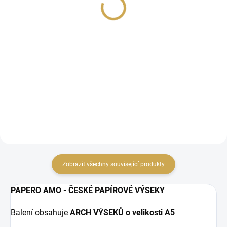
169 Kč
79 Kč
139,67 Kč bez DPH
65,29 Kč bez DPH
DO KOŠÍKU
DO KOŠÍKU
Designové kartičky pro
Papírové výseky.
scrapbooking, kapsové
stránky nebo diáře z
kolekce A PŘIŠLA ZIMA.
Zobrazit všechny související produkty
PAPERO AMO - ČESKÉ PAPÍROVÉ VÝSEKY
Balení obsahuje
ARCH VÝSEKŮ o velikosti A5