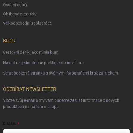
Osobní odběr
Oblíbené produkty
Velkoobchodní spolupráce
BLOG
Cestovní deník jako minialbum
Návod na jednoduché překlápěcí mini album
Scrapbooková stránka s oválnými fotografiemi krok za krokem
ODEBÍRAT NEWSLETTER
Vložte svůj e-mail a my vám budeme zasílat informace o nových
produktech na našem e-shopu.
E-MAIL