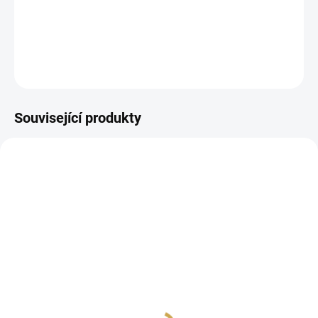
Papírové výseky.
DETAILNÍ INFORMACE
ZEPTAT SE
HLÍDAT
Související produkty
SKLADEM
SKLADEM
(>10 KS)
(>10 KS)
České kartičky - A
Papírové výseky - A
PŘIŠLA ZIMA
PŘIŠLA ZIMA / Dárky