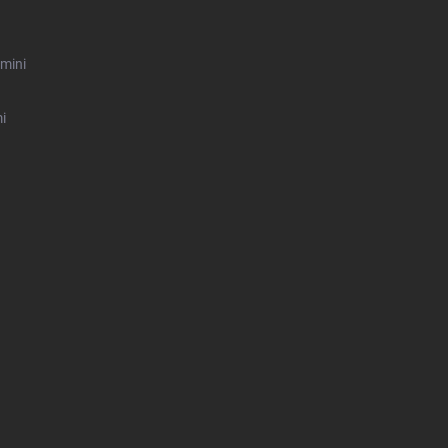
mini
i