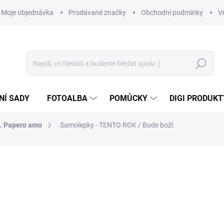
Moje objednávka
Prodávané značky
Obchodní podmínky
V
Hledat
NÍ SADY
FOTOALBA
POMŮCKY
DIGI PRODUKT
n. Papero amo
Samolepky - TENTO ROK / Bude boží
35 Kč
28,93 Kč bez DPH
Měrná
SKLADEM
(>10 KS)
cena: