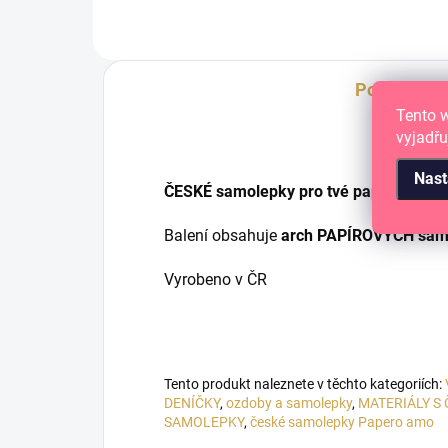
fotoalbum se stojánkem a
samolepky A4.
Popis
Tento 
vyjadřu
Nast
ČESKÉ samolepky pro tvé papírové tvo
Balení obsahuje
arch PAPÍROVÝCH samo
Vyrobeno v ČR
Tento produkt naleznete v těchto kategoriích:
DENÍČKY
,
ozdoby a samolepky
,
MATERIÁLY S
SAMOLEPKY
,
české samolepky Papero amo