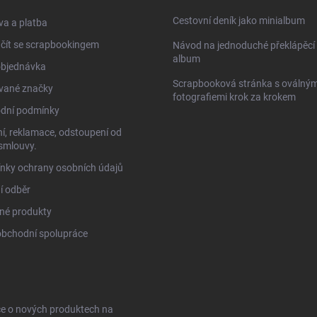
Cestovní deník jako minialbum
a a platba
čít se scrapbookingem
Návod na jednoduché překlápěcí 
album
objednávka
Scrapbooková stránka s oválným
vané značky
fotografiemi krok za krokem
dní podmínky
í, reklamace, odstoupení od
smlouvy.
nky ochrany osobních údajů
í odběr
né produkty
obchodní spolupráce
ce o nových produktech na