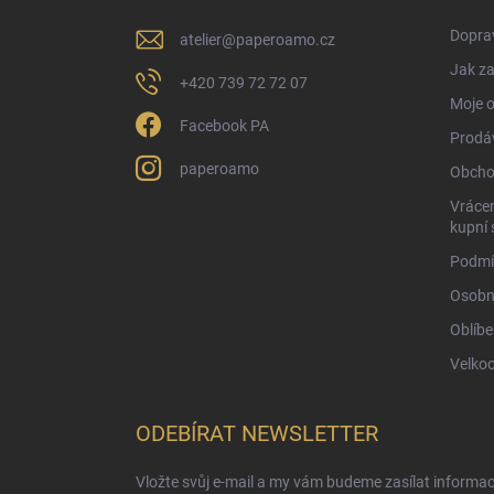
í
Doprav
atelier
@
paperoamo.cz
Jak za
+420 739 72 72 07
Moje 
Facebook PA
Prodá
paperoamo
Obcho
Vrácen
kupní 
Podmí
Osobn
Oblíbe
Velko
ODEBÍRAT NEWSLETTER
Vložte svůj e-mail a my vám budeme zasílat informa