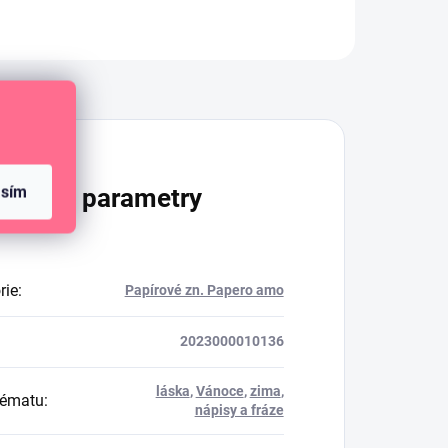
Diskuze
asím
lňkové parametry
rie
:
Papírové zn. Papero amo
2023000010136
láska
,
Vánoce
,
zima
,
tématu
:
nápisy a fráze