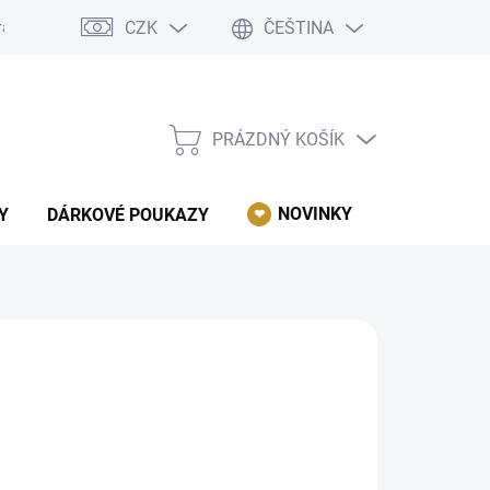
CZK
ČEŠTINA
rácení, reklamace, odstoupení od kupní smlouvy.
Podmínky ochrany 
PRÁZDNÝ KOŠÍK
NÁKUPNÍ
KOŠÍK
NOVINKY
AKCE
Y
DÁRKOVÉ POUKAZY