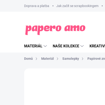
Přejít
Doprava a platba
Jak začít se scrapbookingem
na
obsah
MATERIÁL
NAŠE KOLEKCE
KREATIV
Domů
Materiál
Samolepky
Papírové z
ZNAČKA:
PAPERO AMO ♥