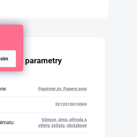
Diskuze
asím
lňkové parametry
rie
:
Papírové zn. Papero amo
2012010010069
Vánoce
,
zima
,
příroda a
tématu
:
výlety
,
zvířata
,
obrázkové