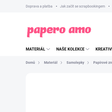
Přejít
Doprava a platba
Jak začít se scrapbookingem
na
obsah
MATERIÁL
NAŠE KOLEKCE
KREATIV
Domů
Materiál
Samolepky
Papírové z
ZNAČKA:
PAPERO AMO ♥