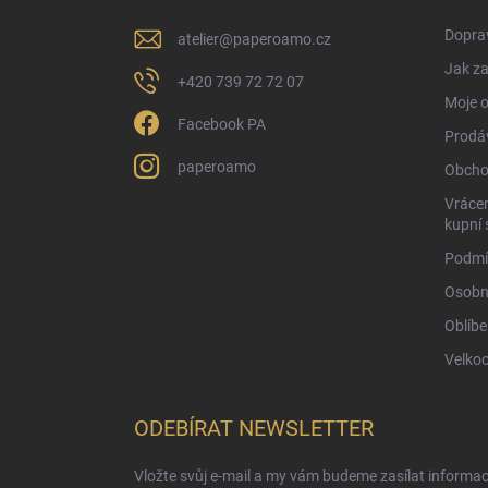
í
Doprav
atelier
@
paperoamo.cz
Jak za
+420 739 72 72 07
Moje 
Facebook PA
Prodá
paperoamo
Obcho
Vrácen
kupní 
Podmí
Osobn
Oblíbe
Velko
ODEBÍRAT NEWSLETTER
Vložte svůj e-mail a my vám budeme zasílat informa