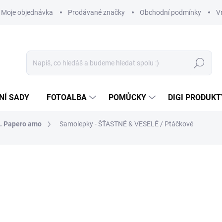
Moje objednávka
Prodávané značky
Obchodní podmínky
V
Hledat
NÍ SADY
FOTOALBA
POMŮCKY
DIGI PRODUKT
n. Papero amo
Samolepky - ŠŤASTNÉ & VESELÉ / Ptáčkové
35 Kč
28,93 Kč bez DPH
Měrná
SKLADEM
(>10 KS)
cena: