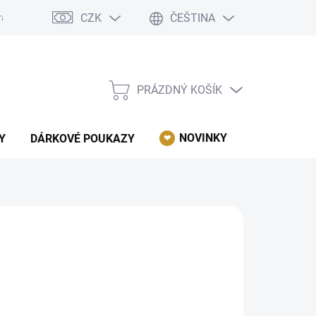
CZK
ČEŠTINA
rácení, reklamace, odstoupení od kupní smlouvy.
Podmínky ochrany 
PRÁZDNÝ KOŠÍK
NÁKUPNÍ
KOŠÍK
NOVINKY
AKCE
Y
DÁRKOVÉ POUKAZY