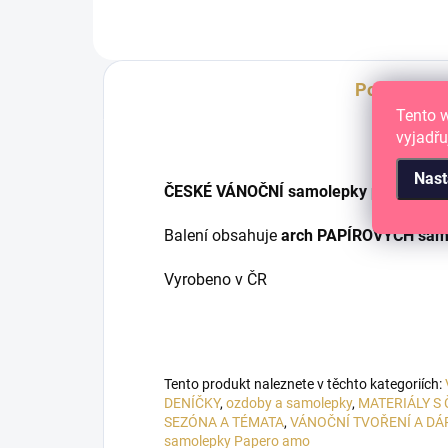
Popis
Tento 
vyjadřu
Nast
ČESKÉ VÁNOČNÍ samolepky pro tvé papí
Balení obsahuje
arch PAPÍROVÝCH samo
Vyrobeno v ČR
Tento produkt naleznete v těchto kategoriích:
DENÍČKY
,
ozdoby a samolepky
,
MATERIÁLY S
SEZÓNA A TÉMATA
,
VÁNOČNÍ TVOŘENÍ A DÁ
samolepky Papero amo