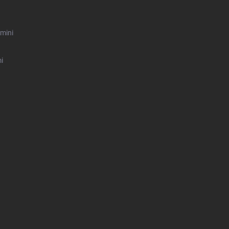
mini
i