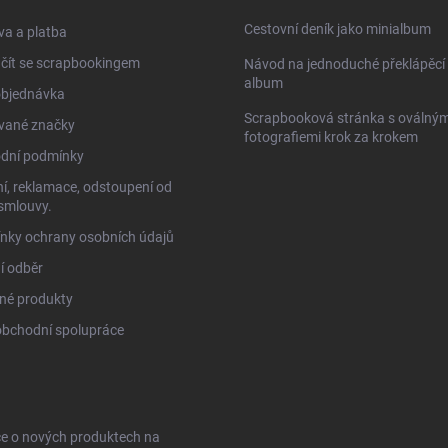
Cestovní deník jako minialbum
a a platba
čít se scrapbookingem
Návod na jednoduché překlápěcí 
album
objednávka
Scrapbooková stránka s oválným
vané značky
fotografiemi krok za krokem
dní podmínky
í, reklamace, odstoupení od
smlouvy.
nky ochrany osobních údajů
í odběr
né produkty
obchodní spolupráce
ce o nových produktech na