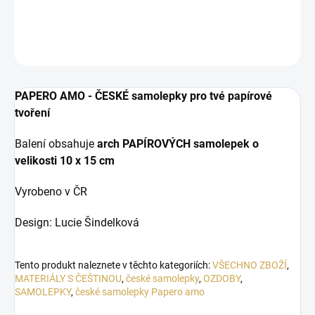
DETAILNÍ INFORMACE
ZEPTAT SE
HLÍDAT
PAPERO AMO - ČESKÉ samolepky pro tvé papírové
tvoření
Balení obsahuje
arch PAPÍROVÝCH samolepek o
velikosti
10 x 15 cm
Vyrobeno v ČR
Design: Lucie Šindelková
Tento produkt naleznete v těchto kategoriích:
VŠECHNO ZBOŽÍ
,
MATERIÁLY S ČEŠTINOU
,
české samolepky
,
OZDOBY
,
SAMOLEPKY
,
české samolepky Papero amo