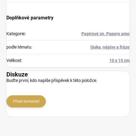
Doplňkové parametry
Kategorie
:
Papírové zn. Papero amo
podle tématu
:
láska
,
nápisy a fráze
Velikost
:
10 x 15 cm
Diskuze
Buďte první, kdo napíše příspěvek k této položce.
Přidat komentář