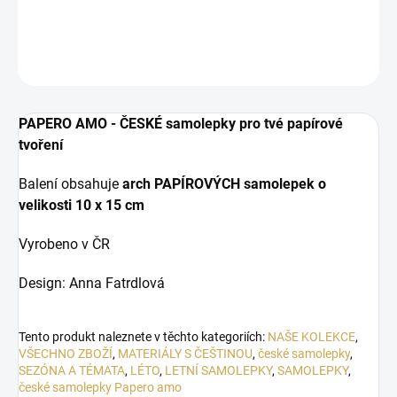
DETAILNÍ INFORMACE
ZEPTAT SE
HLÍDAT
PAPERO AMO - ČESKÉ samolepky pro tvé papírové
tvoření
Balení obsahuje
arch PAPÍROVÝCH samolepek o
velikosti
10 x 15 cm
Vyrobeno v ČR
Design: Anna Fatrdlová
Tento produkt naleznete v těchto kategoriích:
NAŠE KOLEKCE
,
VŠECHNO ZBOŽÍ
,
MATERIÁLY S ČEŠTINOU
,
české samolepky
,
SEZÓNA A TÉMATA
,
LÉTO
,
LETNÍ SAMOLEPKY
,
SAMOLEPKY
,
české samolepky Papero amo