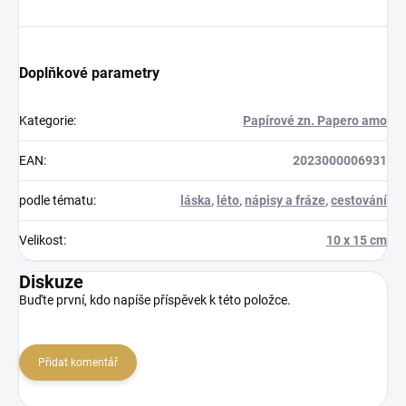
Doplňkové parametry
Kategorie
:
Papírové zn. Papero amo
EAN
:
2023000006931
podle tématu
:
láska
,
léto
,
nápisy a fráze
,
cestování
Velikost
:
10 x 15 cm
Diskuze
Buďte první, kdo napíše příspěvek k této položce.
Přidat komentář