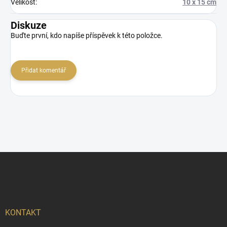
Velikost
:
10 x 15 cm
Diskuze
Buďte první, kdo napíše příspěvek k této položce.
Přidat komentář
Z
á
p
a
t
í
KONTAKT