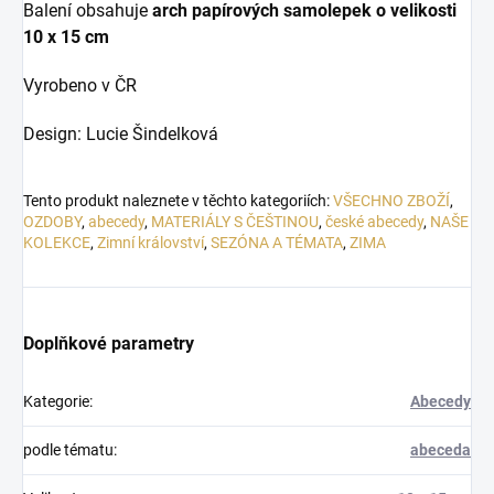
Balení obsahuje
arch papírových samolepek o velikosti
10 x 15 cm
Vyrobeno v ČR
Design: Lucie Šindelková
Tento produkt naleznete v těchto kategoriích:
VŠECHNO ZBOŽÍ
,
OZDOBY
,
abecedy
,
MATERIÁLY S ČEŠTINOU
,
české abecedy
,
NAŠE
KOLEKCE
,
Zimní království
,
SEZÓNA A TÉMATA
,
ZIMA
Doplňkové parametry
Kategorie
:
Abecedy
podle tématu
:
abeceda