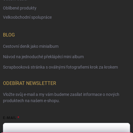
Oblíbené produkty
Velkoobchodní spolupráce
BLOG
Cestovní deník jako minialbum
Návod na jednoduché překlápěcí mini album
Scrapbooková stránka s oválnými fotografiemi krok za krokem
ODEBÍRAT NEWSLETTER
Vložte svůj e-mail a my vám budeme zasílat informace o nových
produktech na našem e-shopu.
E-MAIL