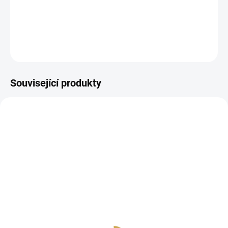
Papírová abeceda.
DETAILNÍ INFORMACE
ZEPTAT SE
HLÍDAT
Související produkty
SKLADEM
SKLADEM
(>10 KS)
(>10 KS)
Samolepky - ZIMNÍ
Papírové výseky - ZIMNÍ
KRÁLOVSTVÍ / Hvězdy
KRÁLOVSTVÍ / MĚSÍCE