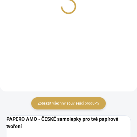
35 Kč
79 Kč
28,93 Kč bez DPH
65,29 Kč bez DPH
DO KOŠÍKU
DO KOŠÍKU
Papírové samolepky.
papírové výseky
Zobrazit všechny související produkty
PAPERO AMO - ČESKÉ samolepky pro tvé papírové
tvoření