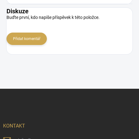
Diskuze
Buďte první, kdo napíše příspěvek k této položce.
Přidat komentář
Z
á
p
a
t
í
KONTAKT