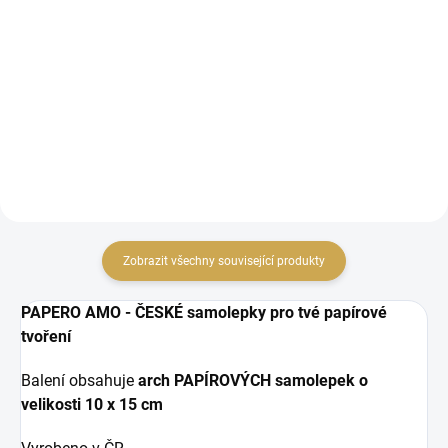
65,29 Kč bez DPH
65,29 Kč bez DPH
DO KOŠÍKU
DO KOŠÍKU
papírové výseky
papírové výseky
Zobrazit všechny související produkty
PAPERO AMO - ČESKÉ samolepky pro tvé papírové
tvoření
Balení obsahuje
arch PAPÍROVÝCH samolepek o
velikosti
10 x 15 cm