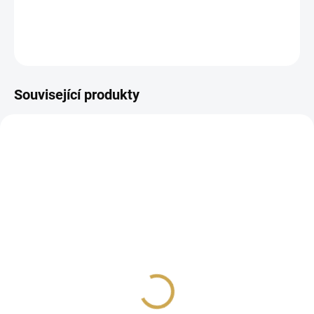
DETAILNÍ INFORMACE
ZEPTAT SE
HLÍDAT
Související produkty
SKLADEM
SKLADEM
(3 KS)
(>10 KS)
Papírové výseky -
Papírové výseky -
LÁSKA / Girlanda
LÁSKA / Miluji
79 Kč
79 Kč