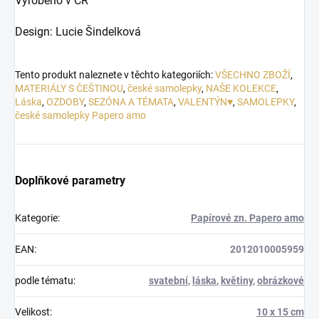
Vyrobeno v ČR
Design: Lucie Šindelková
Tento produkt naleznete v těchto kategoriích:
VŠECHNO ZBOŽÍ
,
MATERIÁLY S ČEŠTINOU
,
české samolepky
,
NAŠE KOLEKCE
,
Láska
,
OZDOBY
,
SEZÓNA A TÉMATA
,
VALENTÝN♥
,
SAMOLEPKY
,
české samolepky Papero amo
Doplňkové parametry
Kategorie
:
Papírové zn. Papero amo
EAN
:
2012010005959
podle tématu
:
svatební
,
láska
,
květiny
,
obrázkové
Velikost
:
10 x 15 cm