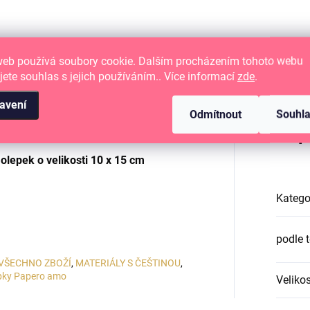
web používá soubory cookie. Dalším procházením tohoto webu
jete souhlas s jejich používáním.. Více informací
zde
.
avení
Odmítnout
Souhl
 papírové tvoření.
Dop
lepek o velikosti
10 x 15 cm
Katego
podle 
VŠECHNO ZBOŽÍ
,
MATERIÁLY S ČEŠTINOU
,
pky Papero amo
Velikos