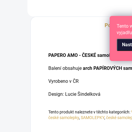
Popis
Tento 
vyjadřu
Nast
PAPERO AMO - ČESKÉ samolepky pro tvé
Balení obsahuje
arch PAPÍROVÝCH samo
Vyrobeno v ČR
Design: Lucie Šindelková
Tento produkt naleznete v těchto kategoriích:
české samolepky
,
SAMOLEPKY
,
české samole