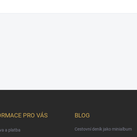
ORMACE PRO VÁS
BLOG
Cestovní deník jako minialbum
a a platba