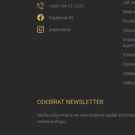
Jak za
+420 739 72 72 07
Moje 
Facebook PA
Prodá
paperoamo
Obcho
Vrácen
kupní 
Podmí
Osobn
Oblíbe
Velko
ODEBÍRAT NEWSLETTER
Vložte svůj e-mail a my vám budeme zasílat informa
našem e-shopu.