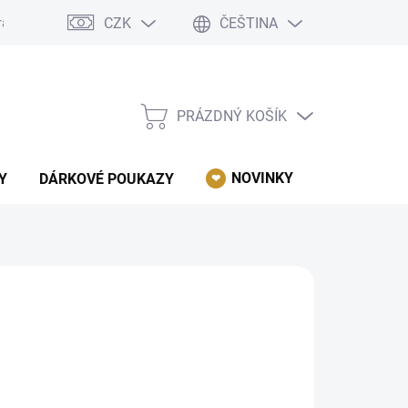
CZK
ČEŠTINA
rácení, reklamace, odstoupení od kupní smlouvy.
Podmínky ochrany 
PRÁZDNÝ KOŠÍK
NÁKUPNÍ
KOŠÍK
NOVINKY
AKCE
Y
DÁRKOVÉ POUKAZY