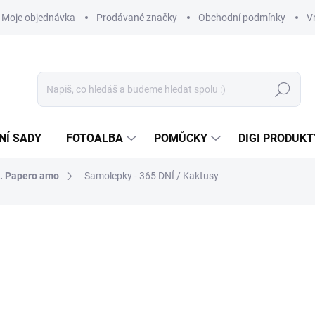
Moje objednávka
Prodávané značky
Obchodní podmínky
V
Hledat
NÍ SADY
FOTOALBA
POMŮCKY
DIGI PRODUKT
n. Papero amo
Samolepky - 365 DNÍ / Kaktusy
35 Kč
28,93 Kč bez DPH
Měrná
SKLADEM
(>10 KS)
cena: