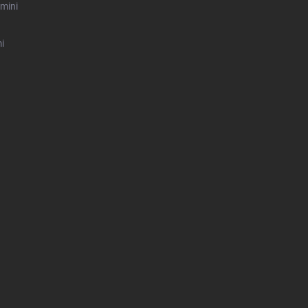
mini
i