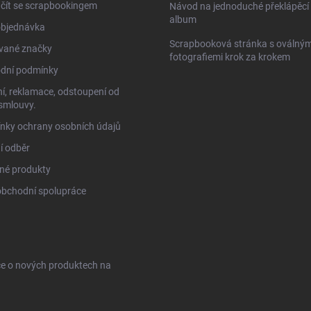
čít se scrapbookingem
Návod na jednoduché překlápěcí 
album
objednávka
Scrapbooková stránka s oválným
vané značky
fotografiemi krok za krokem
dní podmínky
í, reklamace, odstoupení od
smlouvy.
nky ochrany osobních údajů
í odběr
né produkty
obchodní spolupráce
ce o nových produktech na