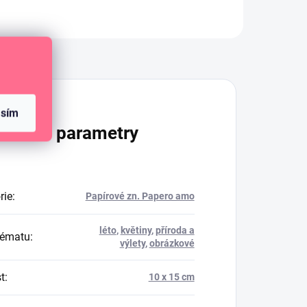
Diskuze
asím
lňkové parametry
rie
:
Papírové zn. Papero amo
léto
,
květiny
,
příroda a
tématu
:
výlety
,
obrázkové
t
:
10 x 15 cm