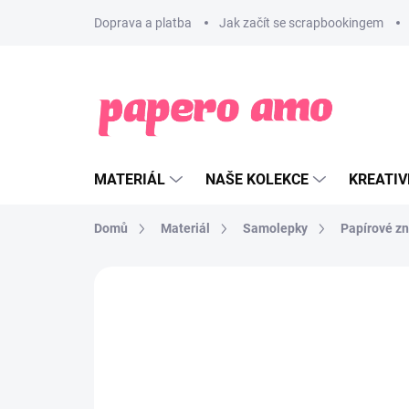
Přejít
Doprava a platba
Jak začít se scrapbookingem
na
obsah
MATERIÁL
NAŠE KOLEKCE
KREATIV
Domů
Materiál
Samolepky
Papírové z
ZNAČKA:
PAPERO AMO ♥