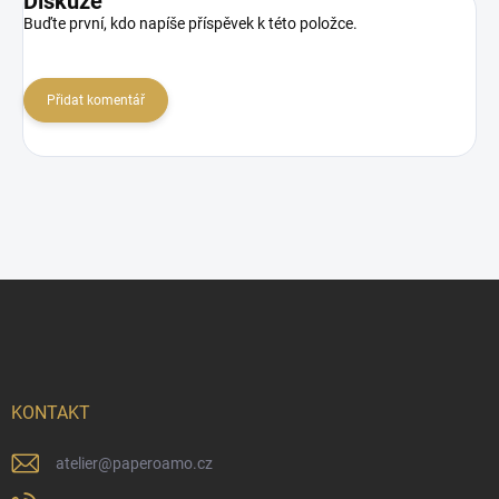
Diskuze
Buďte první, kdo napíše příspěvek k této položce.
Přidat komentář
Z
á
p
a
t
í
KONTAKT
atelier
@
paperoamo.cz