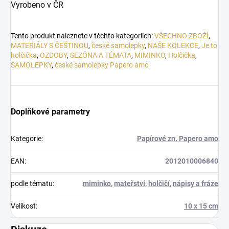
Vyrobeno v ČR
Tento produkt naleznete v těchto kategoriích:
VŠECHNO ZBOŽÍ
,
MATERIÁLY S ČEŠTINOU
,
české samolepky
,
NAŠE KOLEKCE
,
Je to
holčička
,
OZDOBY
,
SEZÓNA A TÉMATA
,
MIMINKO
,
Holčička
,
SAMOLEPKY
,
české samolepky Papero amo
Doplňkové parametry
Kategorie
:
Papírové zn. Papero amo
EAN
:
2012010006840
podle tématu
:
miminko
,
mateřství
,
holčičí
,
nápisy a fráze
Velikost
:
10 x 15 cm