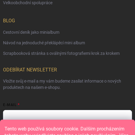
Velkoobchodní spolupráce
BLOG
Cestovní deník jako minialbum
Návod na jednoduché překlápěcí mini album
Scrapbooková stránka s oválnými fotografiemi krok za krokem
ODEBÍRAT NEWSLETTER
Vložte svůj e-mail a my vám budeme zasílat informace o nových
produktech na našem e-shopu.
E-MAIL
Tento web používá soubory cookie. Dalším procházením
Vložením e-mailu souhlasíte s
podmínkami ochrany osobních údajů