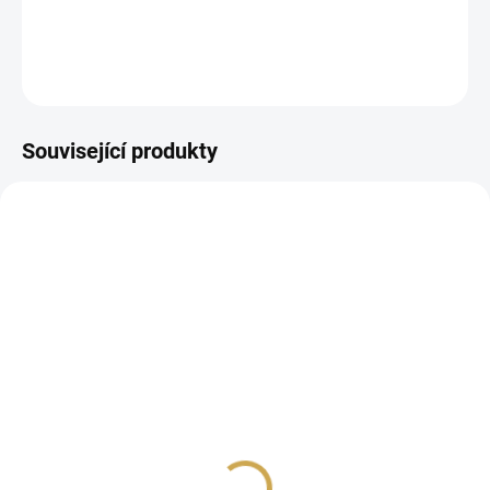
DETAILNÍ INFORMACE
ZEPTAT SE
HLÍDAT
Související produkty
SLEVA
SKLADEM
SKLADEM
(>10 KS)
(>10 KS)
české kartičky - JE TO
MILNÍKOVÉ KARTIČKY
HOLČIČKA
pro miminko / Malé DO
ALBA
99 Kč