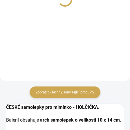
119 Kč
81,82 Kč bez DPH
98,35 Kč bez DPH
DO KOŠÍKU
DO KOŠÍKU
kartičky pro Project Life a
scrapbook
ČESKÉ MILNÍKOVÉ
kartičky pro miminko DO
FOTOALBA (pro holčičku
i chlapečka).
Zobrazit všechny související produkty
ČESKÉ samolepky pro miminko - HOLČIČKA.
Balení obsahuje
arch samolepek o velikosti
10 x 14 cm.