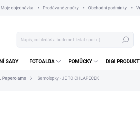
Moje objednávka
Prodávané značky
Obchodní podmínky
V
Hledat
NÍ SADY
FOTOALBA
POMŮCKY
DIGI PRODUKT
n. Papero amo
Samolepky - JE TO CHLAPEČEK
35 Kč
28,93 Kč bez DPH
Měrná
SKLADEM
(>10 KS)
cena: