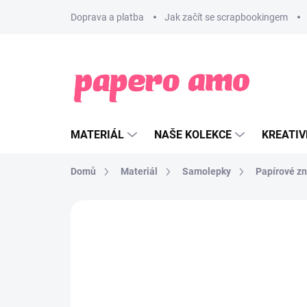
Přejít
Doprava a platba
Jak začít se scrapbookingem
na
obsah
MATERIÁL
NAŠE KOLEKCE
KREATIV
Domů
Materiál
Samolepky
Papírové z
ZNAČKA:
PAPERO AMO ♥