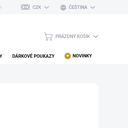
CZK
ČEŠTINA
rácení, reklamace, odstoupení od kupní smlouvy.
Podmínky ochrany 
PRÁZDNÝ KOŠÍK
NÁKUPNÍ
KOŠÍK
NOVINKY
AKCE
Y
DÁRKOVÉ POUKAZY