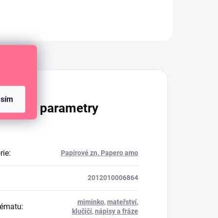
Diskuze
asím
lňkové parametry
rie
:
Papírové zn. Papero amo
2012010006864
miminko
,
mateřství
,
tématu
:
klučičí
,
nápisy a fráze