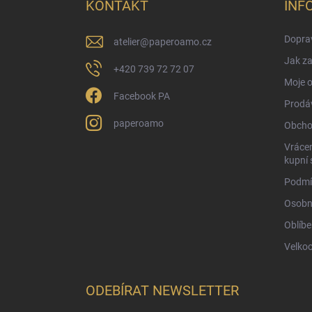
a
KONTAKT
INF
t
í
Doprav
atelier
@
paperoamo.cz
Jak za
+420 739 72 72 07
Moje 
Facebook PA
Prodá
paperoamo
Obcho
Vrácen
kupní 
Podmí
Osobn
Oblíbe
Velko
ODEBÍRAT NEWSLETTER