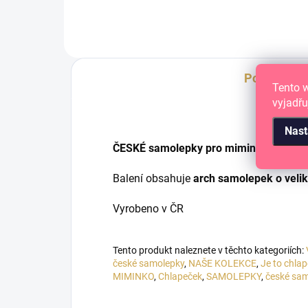
Popis
Tento 
vyjadřu
Nast
ČESKÉ samolepky pro miminko - CHL
Balení obsahuje
arch samolepek o velik
Vyrobeno v ČR
Tento produkt naleznete v těchto kategoriích:
české samolepky
,
NAŠE KOLEKCE
,
Je to chla
MIMINKO
,
Chlapeček
,
SAMOLEPKY
,
české sa