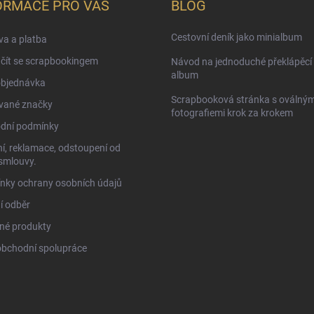
ORMACE PRO VÁS
BLOG
Cestovní deník jako minialbum
a a platba
čít se scrapbookingem
Návod na jednoduché překlápěcí 
album
objednávka
Scrapbooková stránka s oválným
vané značky
fotografiemi krok za krokem
dní podmínky
í, reklamace, odstoupení od
smlouvy.
nky ochrany osobních údajů
í odběr
né produkty
obchodní spolupráce