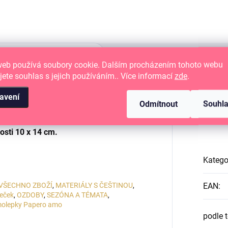
web používá soubory cookie. Dalším procházením tohoto webu
jete souhlas s jejich používáním.. Více informací
zde
.
avení
Odmítnout
Souhl
APEČEK.
Dop
osti
10 x 14 cm.
Katego
VŠECHNO ZBOŽÍ
,
MATERIÁLY S ČEŠTINOU
,
EAN
:
peček
,
OZDOBY
,
SEZÓNA A TÉMATA
,
molepky Papero amo
podle 