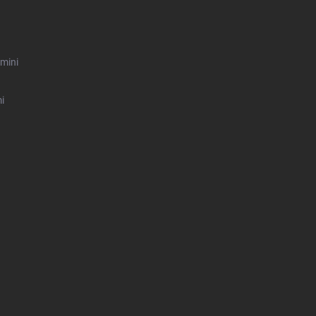
mini
i