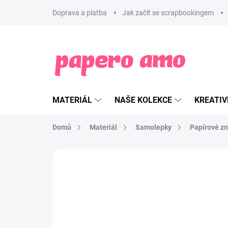
Přejít
Doprava a platba
Jak začít se scrapbookingem
na
obsah
MATERIÁL
NAŠE KOLEKCE
KREATIV
Domů
Materiál
Samolepky
Papírové z
ZNAČKA:
PAPERO AMO ♥