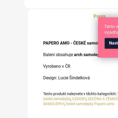
Popis
Tento 
vyjadřu
PAPERO AMO - ČESKÉ samolepky pro tv
Nast
Balení obsahuje
arch samolepek o velik
Vyrobeno v ČR
Design: Lucie Šindelková
Tento produkt naleznete v těchto kategoriích:
české samolepky
,
OZDOBY
,
SEZÓNA A TÉMAT
SAMOLEPKY
,
české samolepky Papero amo