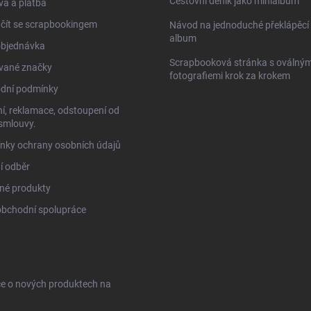
Cestovní deník jako minialbum
a a platba
čít se scrapbookingem
Návod na jednoduché překlápěcí 
album
objednávka
Scrapbooková stránka s oválným
vané značky
fotografiemi krok za krokem
dní podmínky
í, reklamace, odstoupení od
smlouvy.
nky ochrany osobních údajů
í odběr
né produkty
obchodní spolupráce
ce o nových produktech na