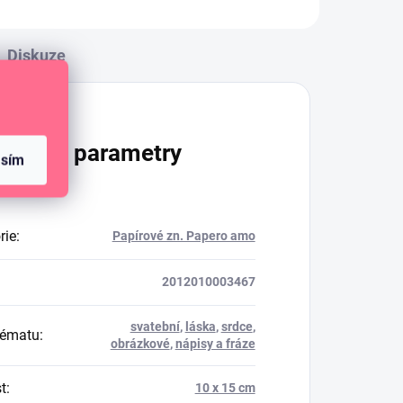
Diskuze
lňkové parametry
asím
rie
:
Papírové zn. Papero amo
2012010003467
svatební
,
láska
,
srdce
,
tématu
:
obrázkové
,
nápisy a fráze
t
:
10 x 15 cm