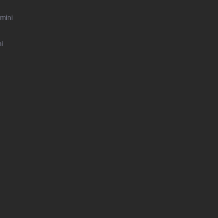
mini
i