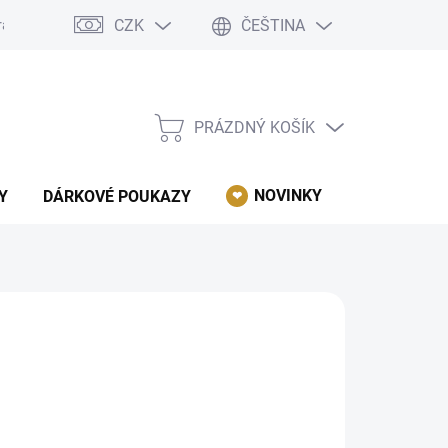
CZK
ČEŠTINA
rácení, reklamace, odstoupení od kupní smlouvy.
Podmínky ochrany 
PRÁZDNÝ KOŠÍK
NÁKUPNÍ
KOŠÍK
NOVINKY
AKCE
Y
DÁRKOVÉ POUKAZY