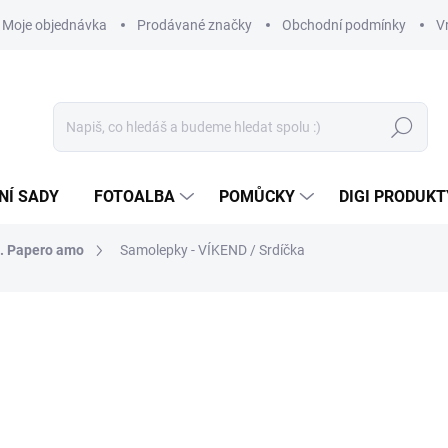
Moje objednávka
Prodávané značky
Obchodní podmínky
V
Hledat
NÍ SADY
FOTOALBA
POMŮCKY
DIGI PRODUKT
n. Papero amo
Samolepky - VÍKEND / Srdíčka
35 Kč
28,93 Kč bez DPH
Měrná
SKLADEM
(>10 KS)
cena: