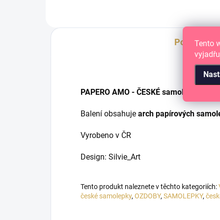
Popis
Tento 
vyjadřu
Nast
PAPERO AMO - ČESKÉ samolepky pro tv
Balení obsahuje
arch papírových samol
Vyrobeno v ČR
Design: Silvie_Art
Tento produkt naleznete v těchto kategoriích:
české samolepky
,
OZDOBY
,
SAMOLEPKY
,
česk