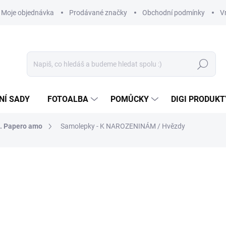
Moje objednávka
Prodávané značky
Obchodní podmínky
V
Hledat
NÍ SADY
FOTOALBA
POMŮCKY
DIGI PRODUKT
n. Papero amo
Samolepky - K NAROZENINÁM / Hvězdy
35 Kč
28,93 Kč bez DPH
Měrná
SKLADEM
(>10 KS)
cena: