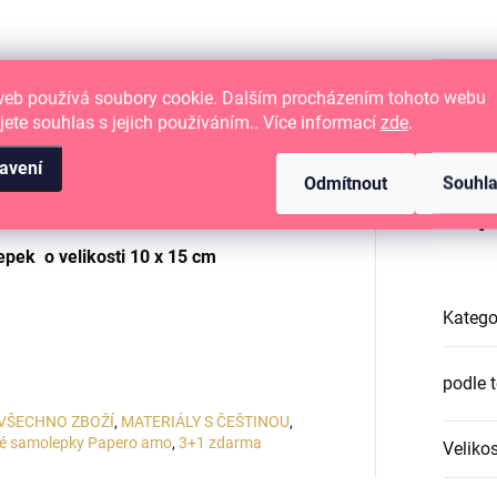
web používá soubory cookie. Dalším procházením tohoto webu
jete souhlas s jejich používáním.. Více informací
zde
.
avení
Odmítnout
Souhl
é papírové tvoření
Dop
epek o velikosti
10 x 15 cm
Katego
podle 
VŠECHNO ZBOŽÍ
,
MATERIÁLY S ČEŠTINOU
,
é samolepky Papero amo
,
3+1 zdarma
Velikos