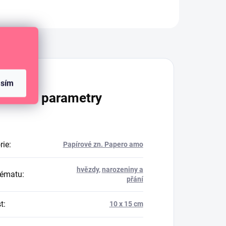
Diskuze
asím
lňkové parametry
rie
:
Papírové zn. Papero amo
hvězdy
,
narozeniny a
tématu
:
přání
t
:
10 x 15 cm