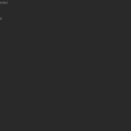
mini
i