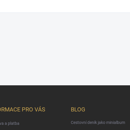
ORMACE PRO VÁS
BLOG
Cestovní deník jako minialbum
a a platba