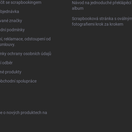
čít se scrapbookingem
Návod na jednoduché překlápěcí 
album
objednávka
Scrapbooková stránka s oválným
vané značky
fotografiemi krok za krokem
dní podmínky
í, reklamace, odstoupení od
smlouvy.
nky ochrany osobních údajů
í odběr
né produkty
obchodní spolupráce
ce o nových produktech na