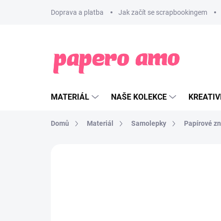
Přejít
Doprava a platba
Jak začít se scrapbookingem
na
obsah
MATERIÁL
NAŠE KOLEKCE
KREATIV
Domů
Materiál
Samolepky
Papírové z
ZNAČKA:
PAPERO AMO ♥