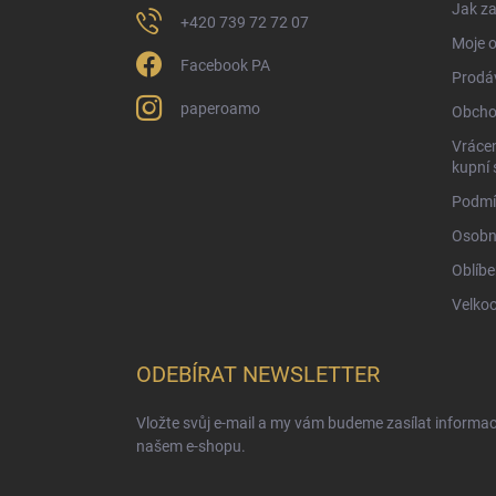
Jak za
+420 739 72 72 07
Moje 
Facebook PA
Prodá
paperoamo
Obcho
Vrácen
kupní 
Podmí
Osobn
Oblíbe
Velko
ODEBÍRAT NEWSLETTER
Vložte svůj e-mail a my vám budeme zasílat informa
našem e-shopu.