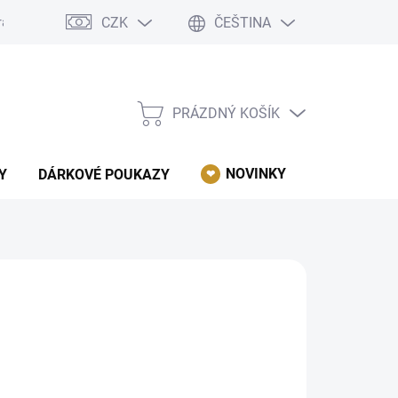
CZK
ČEŠTINA
rácení, reklamace, odstoupení od kupní smlouvy.
Podmínky ochrany 
PRÁZDNÝ KOŠÍK
NÁKUPNÍ
KOŠÍK
NOVINKY
AKCE
Y
DÁRKOVÉ POUKAZY