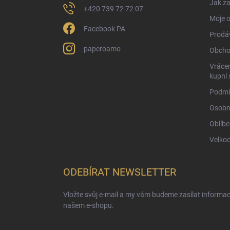
Jak za
+420 739 72 72 07
Moje 
Facebook PA
Prodá
paperoamo
Obcho
Vrácen
kupní 
Podmí
Osobn
Oblíbe
Velko
ODEBÍRAT NEWSLETTER
Vložte svůj e-mail a my vám budeme zasílat informa
našem e-shopu.