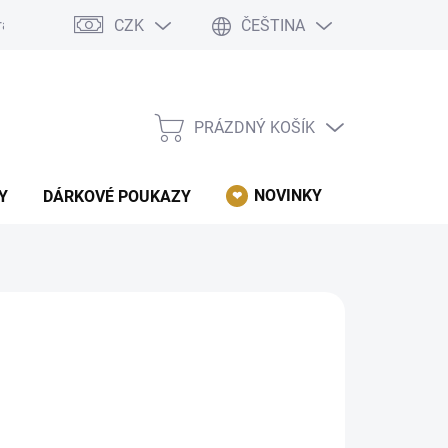
CZK
ČEŠTINA
rácení, reklamace, odstoupení od kupní smlouvy.
Podmínky ochrany 
PRÁZDNÝ KOŠÍK
NÁKUPNÍ
KOŠÍK
NOVINKY
AKCE
Y
DÁRKOVÉ POUKAZY