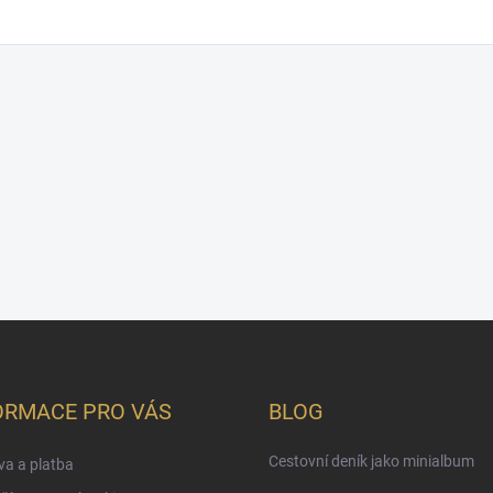
ORMACE PRO VÁS
BLOG
Cestovní deník jako minialbum
a a platba