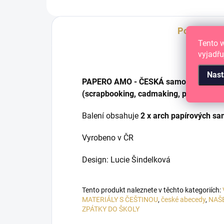
Popis
Tento 
vyjadřu
Nast
PAPERO AMO - ČESKÁ samolepící abeced
(scrapbooking, cadmaking, project life,
Balení obsahuje
2 x arch papírových sa
Vyrobeno v ČR
Design: Lucie Šindelková
Tento produkt naleznete v těchto kategoriích:
MATERIÁLY S ČEŠTINOU
,
české abecedy
,
NAŠ
ZPÁTKY DO ŠKOLY