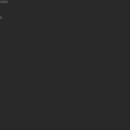
mini
i