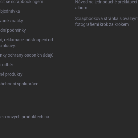
čít se scrapbookingem
Návod na jednoduché překlápěcí 
album
objednávka
Scrapbooková stránka s oválným
vané značky
fotografiemi krok za krokem
dní podmínky
í, reklamace, odstoupení od
smlouvy.
nky ochrany osobních údajů
í odběr
né produkty
obchodní spolupráce
ce o nových produktech na