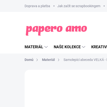
Přejít
Doprava a platba
Jak začít se scrapbookingem
na
obsah
MATERIÁL
NAŠE KOLEKCE
KREATIV
Domů
Materiál
Samolepící abeceda VELKÁ -
ZNAČKA:
PAPERO AMO ♥