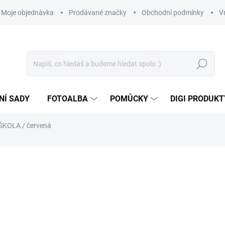
Moje objednávka
Prodávané značky
Obchodní podmínky
V
Hledat
NÍ SADY
FOTOALBA
POMŮCKY
DIGI PRODUKT
 ŠKOLA / červená
99 Kč
81,82 Kč bez DPH
Měrná
SKLADEM
(>10 KS)
cena: