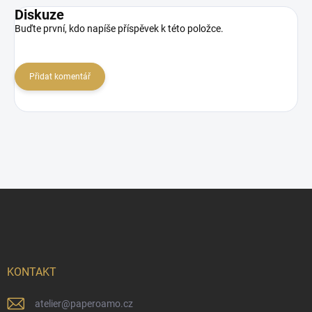
Diskuze
Buďte první, kdo napíše příspěvek k této položce.
Přidat komentář
Z
á
p
a
t
í
KONTAKT
atelier
@
paperoamo.cz