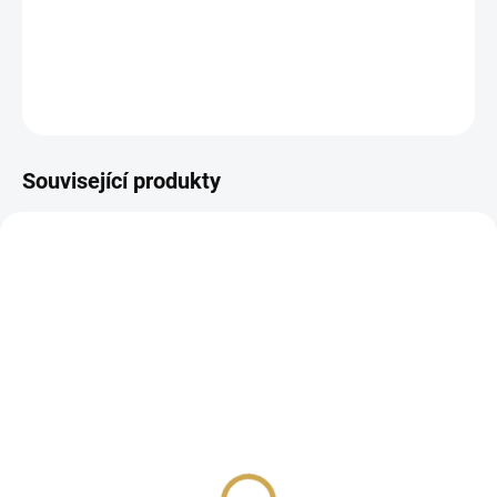
samolepící abeceda
DETAILNÍ INFORMACE
ZEPTAT SE
HLÍDAT
Související produkty
SKLADEM
SKLADEM
(1 KS)
(>10 KS)
Samolepící abeceda
Samolepící abeceda
VELKÁ - Predige MODRÁ
VELKÁ - Predige
RŮŽOVÁ