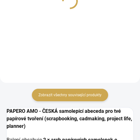
99 Kč
99 Kč
81,82 Kč bez DPH
81,82 Kč bez DPH
DO KOŠÍKU
DO KOŠÍKU
samolepící abeceda
samolepící abeceda
Zobrazit všechny související produkty
PAPERO AMO - ČESKÁ samolepící abeceda pro tvé
papírové tvoření (scrapbooking, cadmaking, project life,
planner)
Balení obsahuje
2 x arch papírových samolepek o