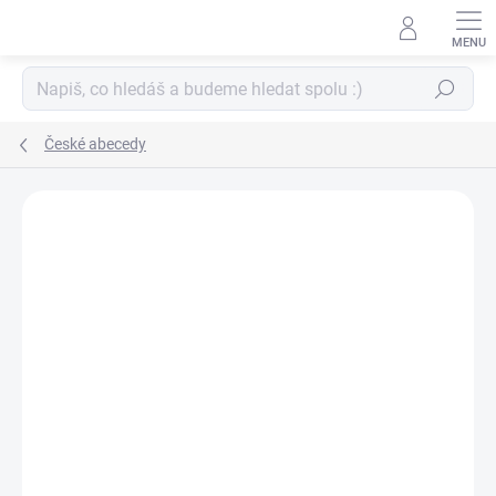
Přejít
na
obsah
Hledat
České abecedy
ZNAČKA:
PAPERO AMO ♥