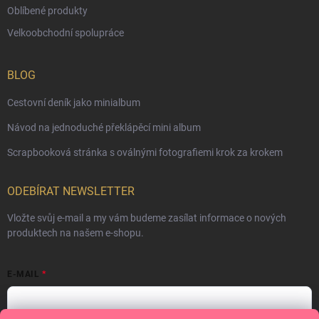
Oblíbené produkty
Velkoobchodní spolupráce
BLOG
Cestovní deník jako minialbum
Návod na jednoduché překlápěcí mini album
Scrapbooková stránka s oválnými fotografiemi krok za krokem
ODEBÍRAT NEWSLETTER
Vložte svůj e-mail a my vám budeme zasílat informace o nových
produktech na našem e-shopu.
E-MAIL