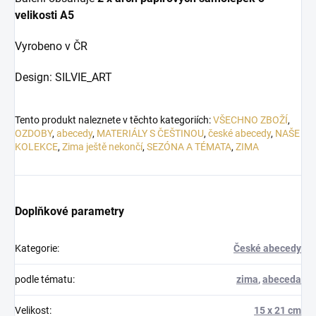
velikosti A5
Vyrobeno v ČR
Design: SILVIE_ART
Tento produkt naleznete v těchto kategoriích:
VŠECHNO ZBOŽÍ
,
OZDOBY
,
abecedy
,
MATERIÁLY S ČEŠTINOU
,
české abecedy
,
NAŠE
KOLEKCE
,
Zima ještě nekončí
,
SEZÓNA A TÉMATA
,
ZIMA
Doplňkové parametry
Kategorie
:
České abecedy
podle tématu
:
zima
,
abeceda
Velikost
:
15 x 21 cm