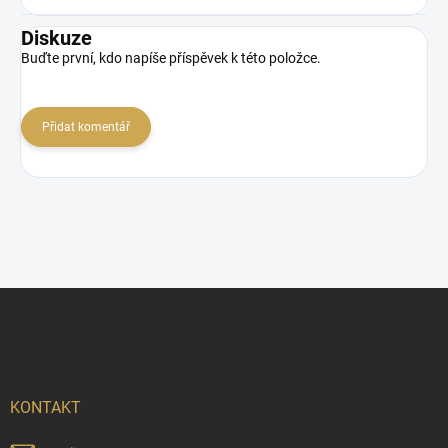
Diskuze
Buďte první, kdo napíše příspěvek k této položce.
Přidat komentář
Z
á
p
a
t
í
KONTAKT