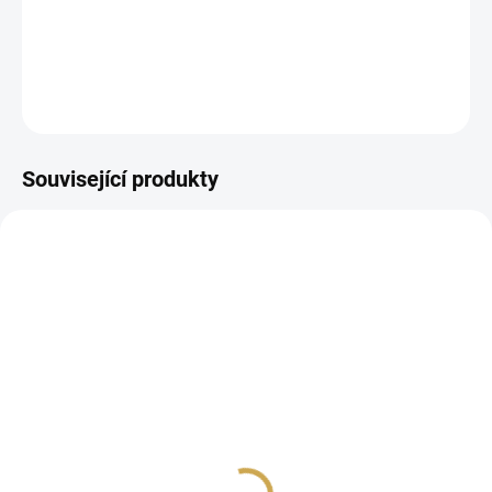
samolepící abeceda
DETAILNÍ INFORMACE
ZEPTAT SE
HLÍDAT
Související produkty
SKLADEM
SKLADEM
(>10 KS)
(>10 KS)
Epoxy samolepky -ZIMA
Samolepky - ZIMA
JEŠTĚ NEKONČÍ
JEŠTĚ NEKONČÍ / Štítky