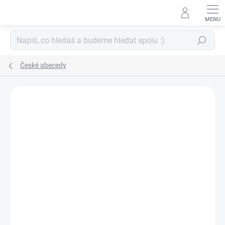
Přejít
na
obsah
Hledat
České abecedy
ZNAČKA:
PAPERO AMO ♥