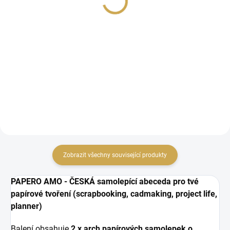
79 Kč
35 Kč
65,29 Kč bez DPH
28,93 Kč bez DPH
DO KOŠÍKU
DO KOŠÍKU
samolepící epoxy ozdoby
papírové samolepky
Zobrazit všechny související produkty
PAPERO AMO - ČESKÁ samolepící abeceda pro tvé
papírové tvoření (scrapbooking, cadmaking, project life,
planner)
Balení obsahuje
2 x arch papírových samolepek o