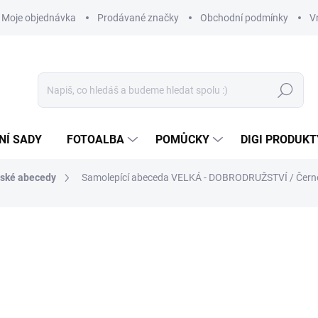
Moje objednávka
Prodávané značky
Obchodní podmínky
V
Hledat
NÍ SADY
FOTOALBA
POMŮCKY
DIGI PRODUKT
ské abecedy
Samolepící abeceda VELKÁ - DOBRODRUŽSTVÍ / Čern
99 Kč
81,82 Kč bez DPH
Měrná
SKLADEM
(2 KS)
cena: