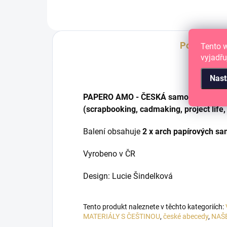
Popis
Tento 
vyjadřu
Nast
PAPERO AMO - ČESKÁ samolepící abeced
(scrapbooking, cadmaking, project life,
Balení obsahuje
2 x arch papírových sa
Vyrobeno v ČR
Design: Lucie Šindelková
Tento produkt naleznete v těchto kategoriích:
MATERIÁLY S ČEŠTINOU
,
české abecedy
,
NAŠ