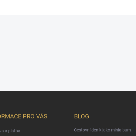
ORMACE PRO VÁS
BLOG
Cestovní deník jako minialbum
a a platba