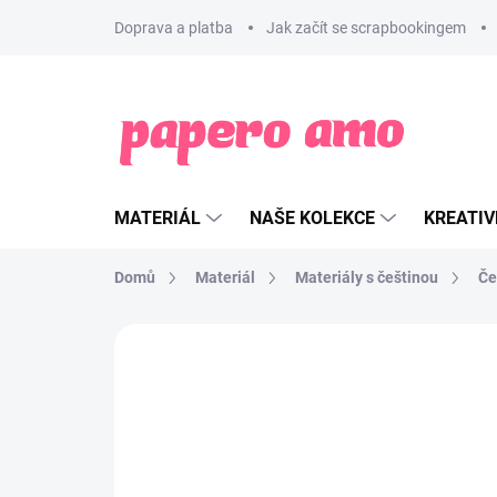
Přejít
Doprava a platba
Jak začít se scrapbookingem
na
obsah
MATERIÁL
NAŠE KOLEKCE
KREATIV
Domů
Materiál
Materiály s češtinou
Če
ZNAČKA:
PAPERO AMO ♥