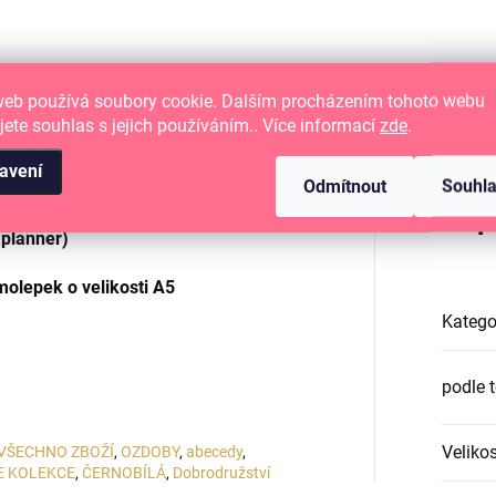
web používá soubory cookie. Dalším procházením tohoto webu
jete souhlas s jejich používáním.. Více informací
zde
.
avení
Odmítnout
Souhl
a pro tvé papírové tvoření
Dop
 planner)
molepek o velikosti A5
Katego
podle 
Velikos
VŠECHNO ZBOŽÍ
,
OZDOBY
,
abecedy
,
E KOLEKCE
,
ČERNOBÍLÁ
,
Dobrodružství