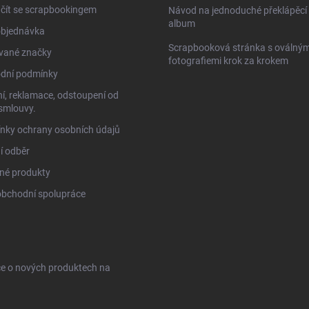
čít se scrapbookingem
Návod na jednoduché překlápěcí 
album
objednávka
Scrapbooková stránka s oválným
vané značky
fotografiemi krok za krokem
dní podmínky
í, reklamace, odstoupení od
smlouvy.
nky ochrany osobních údajů
í odběr
né produkty
obchodní spolupráce
ce o nových produktech na