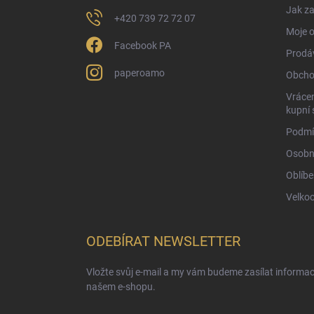
Jak za
+420 739 72 72 07
Moje 
Facebook PA
Prodá
paperoamo
Obcho
Vrácen
kupní 
Podmí
Osobn
Oblíbe
Velko
ODEBÍRAT NEWSLETTER
Vložte svůj e-mail a my vám budeme zasílat informa
našem e-shopu.