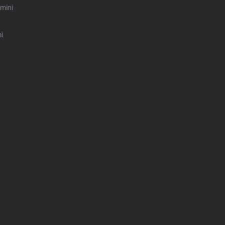
mini
i