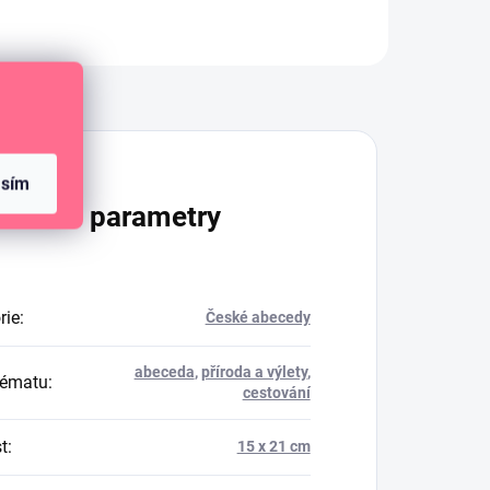
Diskuze
asím
lňkové parametry
rie
:
České abecedy
abeceda
,
příroda a výlety
,
tématu
:
cestování
t
:
15 x 21 cm