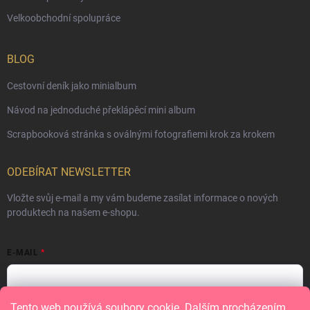
Velkoobchodní spolupráce
BLOG
Cestovní deník jako minialbum
Návod na jednoduché překlápěcí mini album
Scrapbooková stránka s oválnými fotografiemi krok za krokem
ODEBÍRAT NEWSLETTER
Vložte svůj e-mail a my vám budeme zasílat informace o nových
produktech na našem e-shopu.
E-MAIL
Tento web používá soubory cookie. Dalším procházením