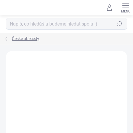
Přejít
na
obsah
Hledat
České abecedy
ZNAČKA:
PAPERO AMO ♥