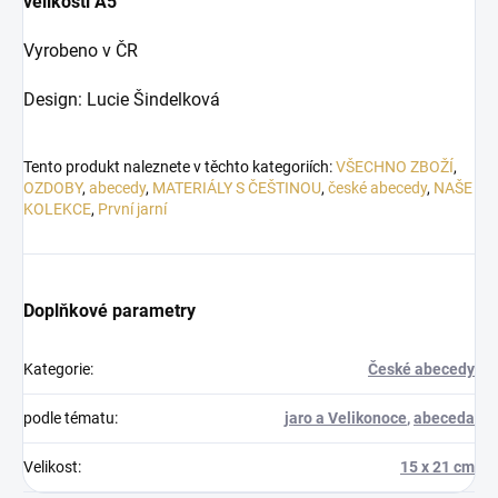
velikosti A5
Vyrobeno v ČR
Design: Lucie Šindelková
Tento produkt naleznete v těchto kategoriích:
VŠECHNO ZBOŽÍ
,
OZDOBY
,
abecedy
,
MATERIÁLY S ČEŠTINOU
,
české abecedy
,
NAŠE
KOLEKCE
,
První jarní
Doplňkové parametry
Kategorie
:
České abecedy
podle tématu
:
jaro a Velikonoce
,
abeceda
Velikost
:
15 x 21 cm