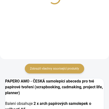
79 Kč
79 Kč
65,29 Kč bez DPH
65,29 Kč bez DPH
DO KOŠÍKU
DO KOŠÍKU
samolepící epoxy ozdoby
papírové výseky
Zobrazit všechny související produkty
PAPERO AMO - ČESKÁ samolepící abeceda pro tvé
papírové tvoření (scrapbooking, cadmaking, project life,
planner)
Balení obsahuje
2 x arch papírových samolepek o