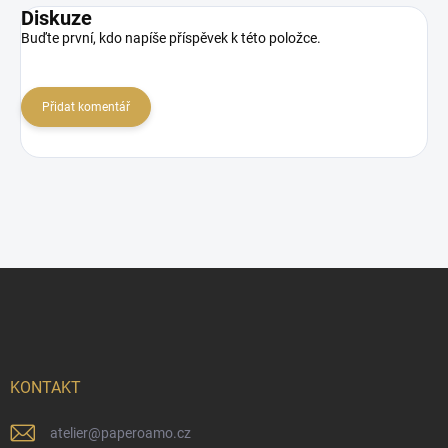
Diskuze
Buďte první, kdo napíše příspěvek k této položce.
Přidat komentář
Z
á
p
a
t
í
KONTAKT
atelier
@
paperoamo.cz