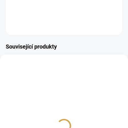
samolepící abeceda
DETAILNÍ INFORMACE
ZEPTAT SE
HLÍDAT
Související produkty
SKLADEM
SKLADEM
(10 KS)
(>10 KS)
Epoxy ozdoby - PRVNÍ
Papírové výseky - PRVNÍ
JARNÍ
JARNÍ / Kytky