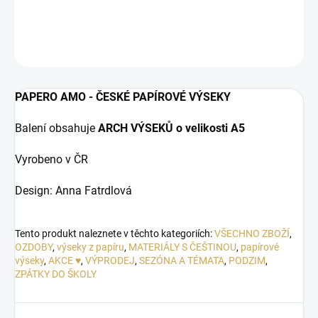
DETAILNÍ INFORMACE
ZEPTAT SE
HLÍDAT
PAPERO AMO - ČESKÉ PAPÍROVÉ VÝSEKY
Balení obsahuje
ARCH VÝSEKŮ o velikosti A5
Vyrobeno v ČR
Design: Anna Fatrdlová
Tento produkt naleznete v těchto kategoriích:
VŠECHNO ZBOŽÍ
,
OZDOBY
,
výseky z papíru
,
MATERIÁLY S ČEŠTINOU
,
papírové
výseky
,
AKCE ♥
,
VÝPRODEJ
,
SEZÓNA A TÉMATA
,
PODZIM
,
ZPÁTKY DO ŠKOLY