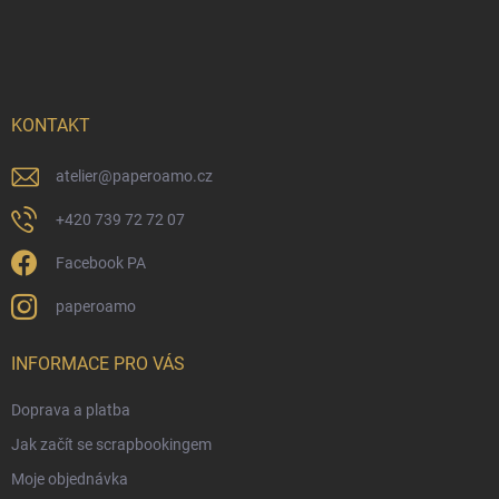
Z
á
p
a
t
í
KONTAKT
atelier
@
paperoamo.cz
+420 739 72 72 07
Facebook PA
paperoamo
INFORMACE PRO VÁS
Doprava a platba
Jak začít se scrapbookingem
Moje objednávka