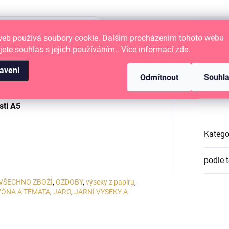
web používá soubory cookie. Dalším procházením tohoto webu
jete souhlas s jejich používáním.. Více informací
zde
.
avení
Odmítnout
Souhl
EKY
Dop
sti A5
Katego
podle 
VŠECHNO ZBOŽÍ
,
OZDOBY
,
výseky z papíru
,
ZÓNA A TÉMATA
,
JARO
,
JARNÍ VÝSEKY A