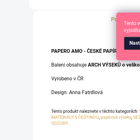
Popis
Tento 
vyjadřu
Nast
PAPERO AMO - ČESKÉ PAPÍROVÉ VÝS
Balení obsahuje
ARCH VÝSEKŮ o veliko
Vyrobeno v ČR
Design: Anna Fatrdlová
Tento produkt naleznete v těchto kategoriích:
MATERIÁLY S ČEŠTINOU
,
papírové výseky
,
SE
ODZOBY