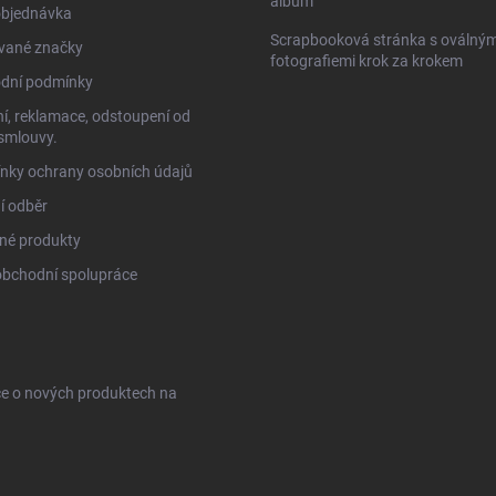
album
objednávka
Scrapbooková stránka s oválným
vané značky
fotografiemi krok za krokem
dní podmínky
í, reklamace, odstoupení od
smlouvy.
nky ochrany osobních údajů
í odběr
né produkty
obchodní spolupráce
ce o nových produktech na