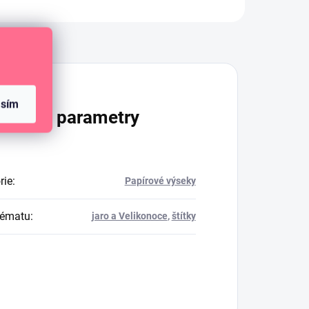
Diskuze
asím
lňkové parametry
rie
:
Papírové výseky
tématu
:
jaro a Velikonoce
,
štítky