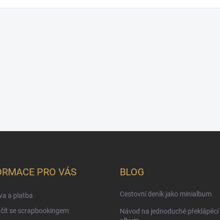
ORMACE PRO VÁS
BLOG
Cestovní deník jako minialbum
a a platba
čít se scrapbookingem
Návod na jednoduché překlápěcí 