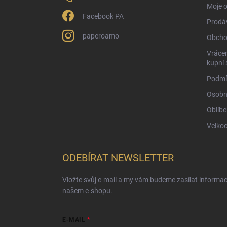
Moje 
Facebook PA
Prodá
paperoamo
Obcho
Vrácen
kupní 
Podmí
Osobn
Oblíbe
Velko
ODEBÍRAT NEWSLETTER
Vložte svůj e-mail a my vám budeme zasílat informa
našem e-shopu.
E-MAIL