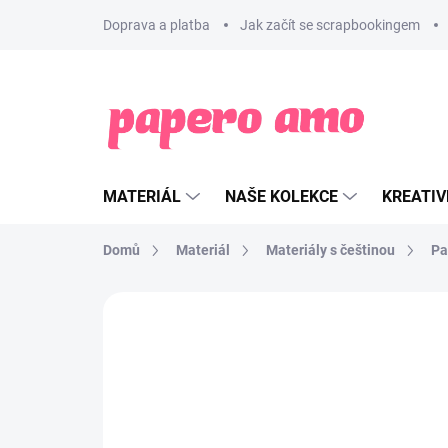
Přejít
Doprava a platba
Jak začít se scrapbookingem
na
obsah
MATERIÁL
NAŠE KOLEKCE
KREATIV
Domů
Materiál
Materiály s češtinou
Pa
ZNAČKA:
PAPERO AMO ♥