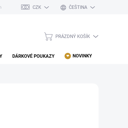
CZK
ČEŠTINA
rácení, reklamace, odstoupení od kupní smlouvy.
Podmínky ochrany 
PRÁZDNÝ KOŠÍK
NÁKUPNÍ
KOŠÍK
NOVINKY
AKCE
Y
DÁRKOVÉ POUKAZY