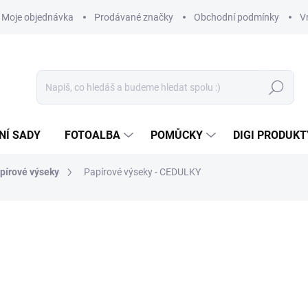
Moje objednávka
Prodávané značky
Obchodní podmínky
V
Hledat
NÍ SADY
FOTOALBA
POMŮCKY
DIGI PRODUKT
pírové výseky
Papírové výseky - CEDULKY
79 Kč
65,29 Kč bez DPH
Měrná
SKLADEM
(>10 KS)
cena: