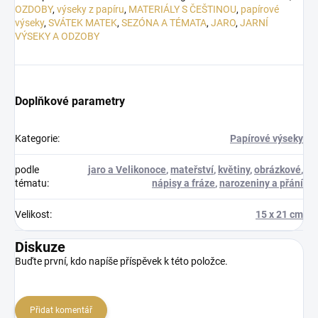
OZDOBY
,
výseky z papíru
,
MATERIÁLY S ČEŠTINOU
,
papírové
výseky
,
SVÁTEK MATEK
,
SEZÓNA A TÉMATA
,
JARO
,
JARNÍ
VÝSEKY A ODZOBY
Doplňkové parametry
Kategorie
:
Papírové výseky
podle
jaro a Velikonoce
,
mateřství
,
květiny
,
obrázkové
,
tématu
:
nápisy a fráze
,
narozeniny a přání
Velikost
:
15 x 21 cm
Diskuze
Buďte první, kdo napíše příspěvek k této položce.
Přidat komentář