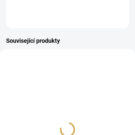
DETAILNÍ INFORMACE
ZEPTAT SE
HLÍDAT
Související produkty
NA DOTAZ
SKLADEM
(>10 KS)
Samolepky -
Polymerová sada razítek
PASTELOVÉ ŠTÍTKY
- Kytky
35 Kč
159 Kč
28,93 Kč bez DPH