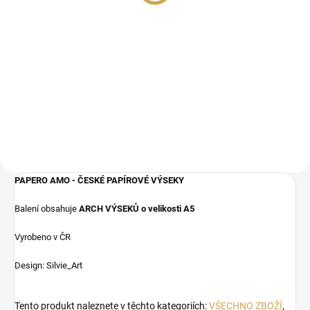
131,40 Kč bez DPH
Detail
DO KOŠÍKU
Papírové samolepky.
Polymerová průhledná
sada razítek.
PAPERO AMO - ČESKÉ PAPÍROVÉ VÝSEKY
Balení obsahuje
ARCH VÝSEKŮ o velikosti A5
Vyrobeno v ČR
Design: Silvie_Art
Tento produkt naleznete v těchto kategoriích:
VŠECHNO ZBOŽÍ
,