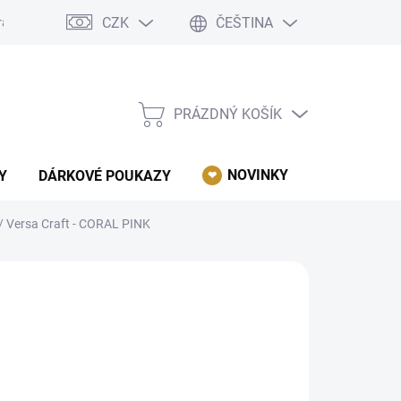
CZK
ČEŠTINA
rácení, reklamace, odstoupení od kupní smlouvy.
Podmínky ochrany 
PRÁZDNÝ KOŠÍK
NÁKUPNÍ
KOŠÍK
NOVINKY
AKCE
Y
DÁRKOVÉ POUKAZY
/ Versa Craft - CORAL PINK