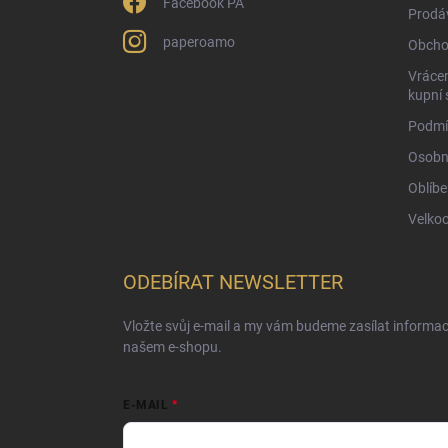
Facebook PA
Prodá
paperoamo
Obcho
Vrácen
kupní 
Podmí
Osobn
Oblíbe
Velko
ODEBÍRAT NEWSLETTER
Vložte svůj e-mail a my vám budeme zasílat informa
našem e-shopu.
E-MAIL