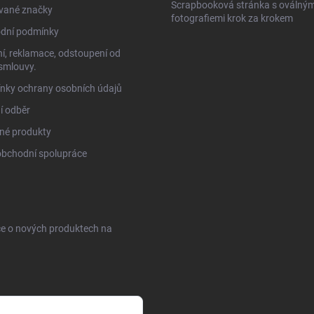
Scrapbooková stránka s oválným
vané značky
fotografiemi krok za krokem
dní podmínky
í, reklamace, odstoupení od
smlouvy.
nky ochrany osobních údajů
í odběr
né produkty
obchodní spolupráce
ce o nových produktech na