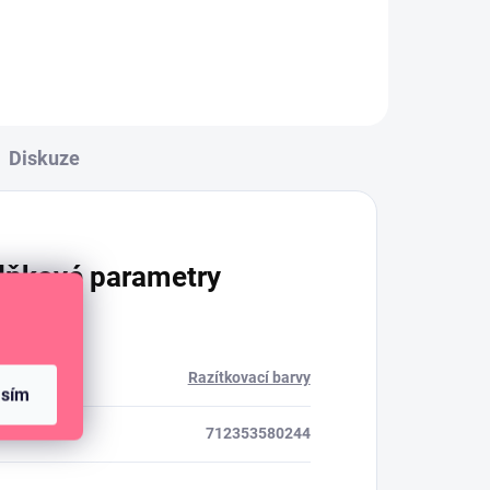
dřevo a další materiály.
Diskuze
lňkové parametry
rie
:
Razítkovací barvy
asím
712353580244