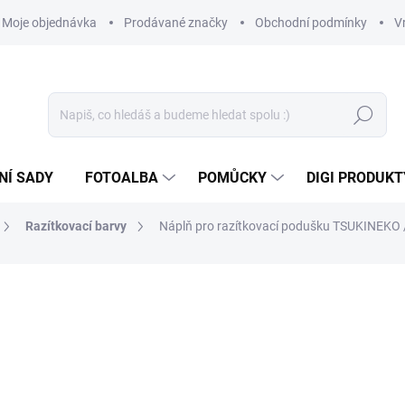
Moje objednávka
Prodávané značky
Obchodní podmínky
V
Hledat
NÍ SADY
FOTOALBA
POMŮCKY
DIGI PRODUKT
Razítkovací barvy
Náplň pro razítkovací podušku TSUKINEKO 
149 Kč
123,14 Kč bez DPH
Měrná
SKLADEM
(4 KS)