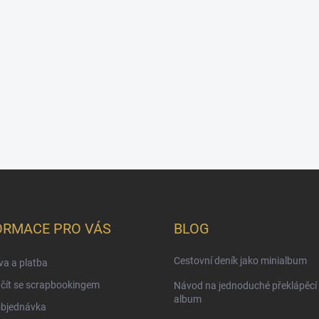
ORMACE PRO VÁS
BLOG
Cestovní deník jako minialbum
a a platba
čít se scrapbookingem
Návod na jednoduché překlápěcí 
album
objednávka