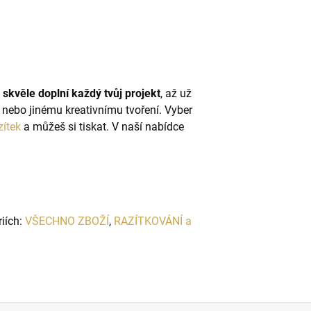
 skvěle doplní každý tvůj projekt
, až už
nebo jinému kreativnímu tvoření. Vyber
zítek
a můžeš si tiskat. V naší nabídce
riích:
VŠECHNO ZBOŽÍ
,
RAZÍTKOVÁNÍ a