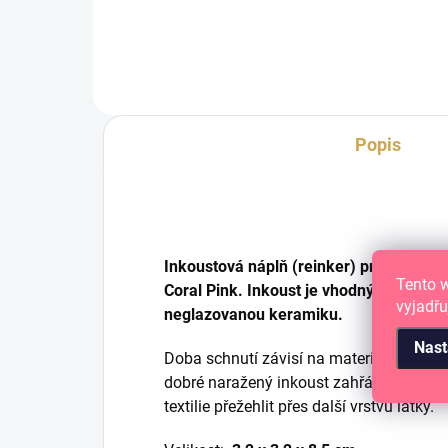
dřevo a další materiály.
dře
Popis
Inkoustová náplň (reinker) pro razítko
Tento 
Coral Pink. Inkoust je vhodný na papír,
vyjadřu
neglazovanou keramiku.
Nast
Doba schnutí závisí na materiálu. Pro ry
dobré naražený inkoust zahřát napříkla
textilie přežehlit přes další vrstvu látky.