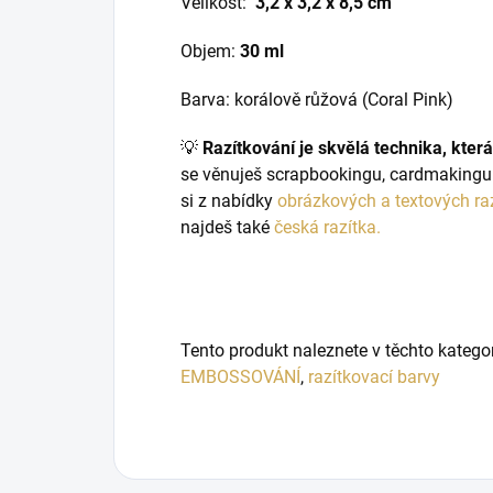
Velikost:
3,2 x 3,2 x 8,5 cm
Objem:
30 ml
Barva: korálově růžová (Coral Pink)
💡
Razítkování je skvělá technika, která
se věnuješ scrapbookingu, cardmakingu 
si z nabídky
obrázkových a textových ra
najdeš také
česká razítka.
Tento produkt naleznete v těchto katego
EMBOSSOVÁNÍ
,
razítkovací barvy