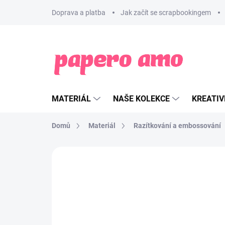
Přejít
Doprava a platba
Jak začít se scrapbookingem
na
obsah
MATERIÁL
NAŠE KOLEKCE
KREATIV
Domů
Materiál
Razítkování a embossování
ZNAČKA:
TSUKINEKO
NOVINKA