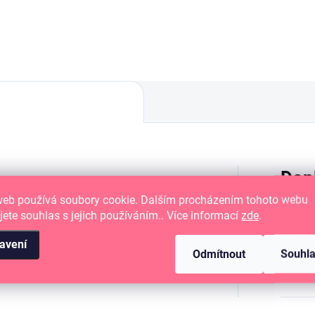
vo a další materiály.
dřevo a další materiály.
Dop
vací podušku Tsukineko Versa Craft
web používá soubory cookie. Dalším procházením tohoto webu
 nelakované dřevo, textil nebo
jete souhlas s jejich používáním.. Více informací
zde
.
Katego
avení
chlejší schnutí a permanentní účinek je
Odmítnout
Souhl
d fénem nebo horkovzdušnou pistolí,
EAN
: