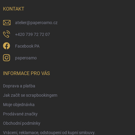
t
í
KONTAKT
atelier
@
paperoamo.cz
+420 739 72 72 07
Facebook PA
paperoamo
INFORMACE PRO VÁS
Doprava a platba
Jak začít se scrapbookingem
Moje objednávka
Prodávané značky
Obchodní podmínky
Vrácení, reklamace, odstoupení od kupní smlouvy.