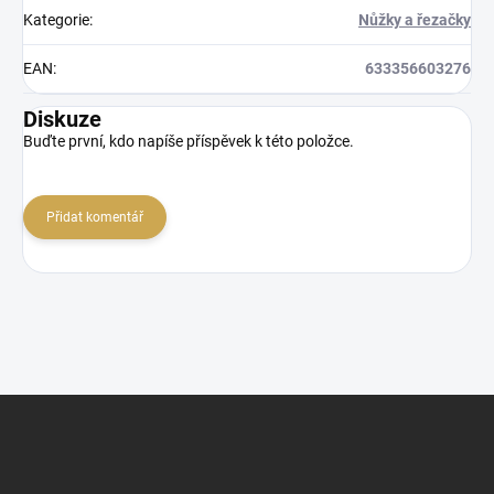
Kategorie
:
Nůžky a řezačky
EAN
:
633356603276
Diskuze
Buďte první, kdo napíše příspěvek k této položce.
Přidat komentář
Z
á
p
a