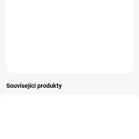
11.8.2026
−
+
PŘIDAT DO KOŠÍKU
Náhradní nožíky do
KRUHOVÉ ŘEZAČKY.
DETAILNÍ INFORMACE
ZEPTAT SE
HLÍDAT
Související produkty