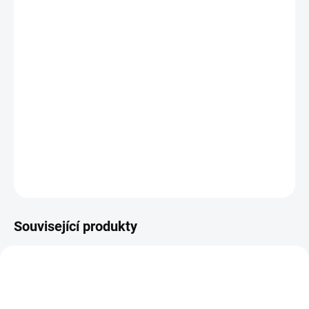
MŮŽEME
DORUČIT DO:
11.8.2026
−
+
PŘIDAT DO KOŠÍKU
Metalická dekorační fólie reagující na teplo, vhodná pro
přístroj Minc.
DETAILNÍ INFORMACE
ZEPTAT SE
HLÍDAT
Související produkty
NOVINKA
NOVINKA