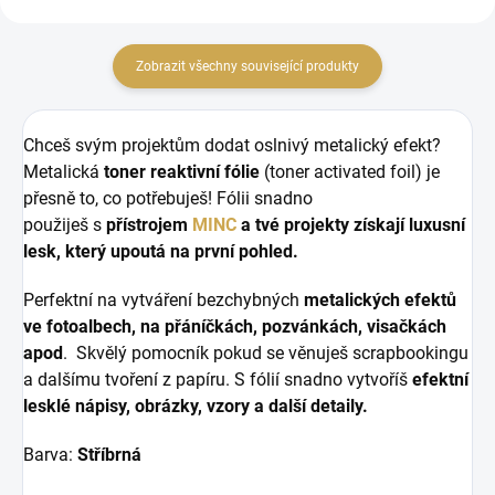
Zobrazit všechny související produkty
Chceš svým projektům dodat oslnivý metalický efekt?
Metalická
toner reaktivní fólie
(toner activated foil) je
přesně to, co potřebuješ! Fólii snadno
použiješ
s
přístrojem
MINC
a tvé projekty získají luxusní
lesk, který upoutá na první pohled.
Perfektní na vytváření bezchybných
metalických efektů
ve fotoalbech, na přáníčkách, pozvánkách, visačkách
apod
. Skvělý pomocník pokud se věnuješ scrapbookingu
a dalšímu tvoření z papíru. S fólií snadno vytvoříš
efektní
lesklé nápisy, obrázky, vzory a další detaily.
Barva:
Stříbrná