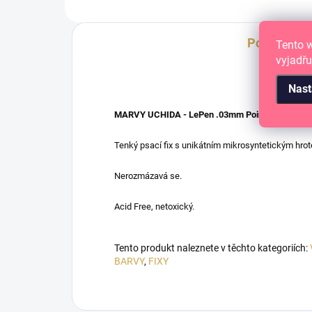
Popis
Tento 
vyjadřu
Nast
MARVY UCHIDA - LePen .03mm Point
Tenký psací fix s unikátním mikrosyntetickým hro
Nerozmázavá se.
Acid Free, netoxický.
Tento produkt naleznete v těchto kategoriích:
BARVY
,
FIXY