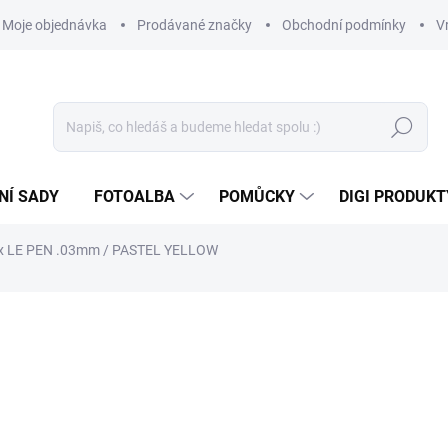
Moje objednávka
Prodávané značky
Obchodní podmínky
V
Hledat
NÍ SADY
FOTOALBA
POMŮCKY
DIGI PRODUKT
ix LE PEN .03mm / PASTEL YELLOW
59 Kč
48,76 Kč bez DPH
Měrná
NA DOTAZ
cena: