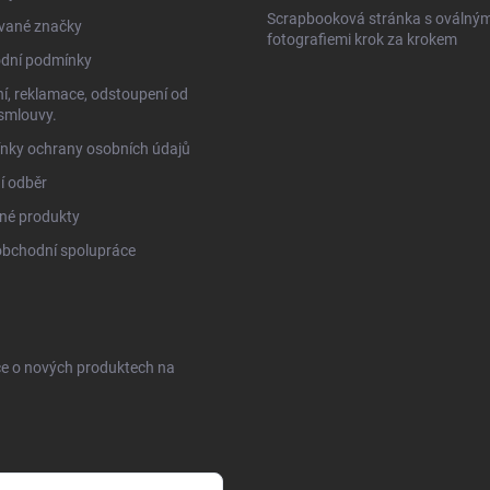
Scrapbooková stránka s oválným
vané značky
fotografiemi krok za krokem
dní podmínky
í, reklamace, odstoupení od
smlouvy.
nky ochrany osobních údajů
í odběr
né produkty
obchodní spolupráce
ce o nových produktech na