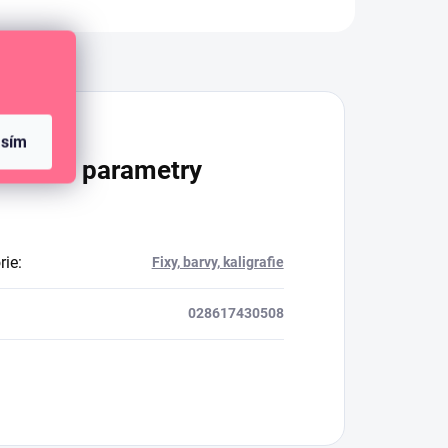
Diskuze
asím
lňkové parametry
rie
:
Fixy, barvy, kaligrafie
028617430508