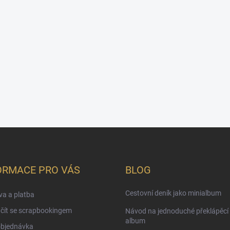
ORMACE PRO VÁS
BLOG
Cestovní deník jako minialbum
a a platba
čít se scrapbookingem
Návod na jednoduché překlápěcí 
album
objednávka