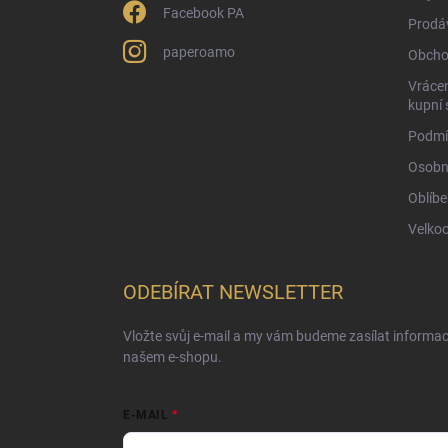
Facebook PA
Prodá
paperoamo
Obcho
Vrácen
kupní 
Podmí
Osobn
Oblíbe
Velko
ODEBÍRAT NEWSLETTER
Vložte svůj e-mail a my vám budeme zasílat informa
našem e-shopu.
E-MAIL