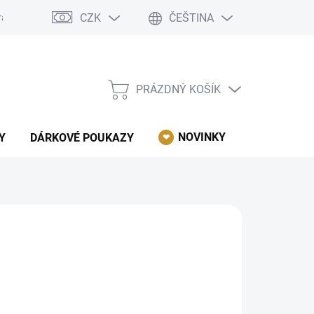
CZK
ČEŠTINA
rácení, reklamace, odstoupení od kupní smlouvy.
Podmínky ochrany 
PRÁZDNÝ KOŠÍK
NÁKUPNÍ
KOŠÍK
NOVINKY
AKCE
Y
DÁRKOVÉ POUKAZY