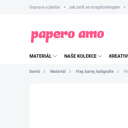
Přejít
Doprava a platba
Jak začít se scrapbookingem
na
obsah
MATERIÁL
NAŠE KOLEKCE
KREATIV
Domů
Materiál
Fixy, barvy, kaligrafie
F
ZNAČKA:
MARVY UCHIDA