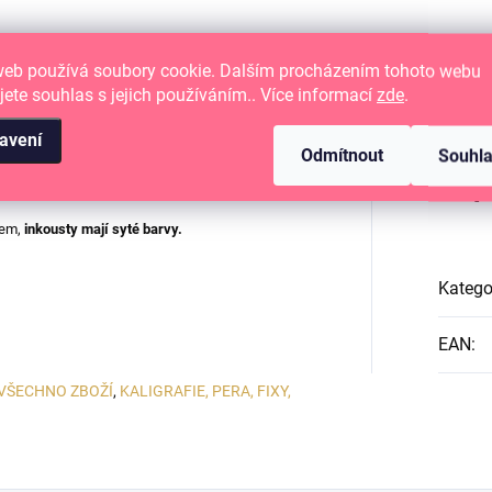
web používá soubory cookie. Dalším procházením tohoto webu
jete souhlas s jejich používáním.. Více informací
zde
.
avení
Odmítnout
Souhl
Dop
tem,
i
nkousty mají syté barvy.
Katego
EAN
:
VŠECHNO ZBOŽÍ
,
KALIGRAFIE, PERA, FIXY,