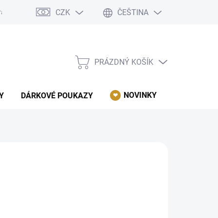
CZK
ČEŠTINA
rácení, reklamace, odstoupení od kupní smlouvy.
Podmínky ochrany 
PRÁZDNÝ KOŠÍK
NÁKUPNÍ
KOŠÍK
NOVINKY
AKCE
Y
DÁRKOVÉ POUKAZY