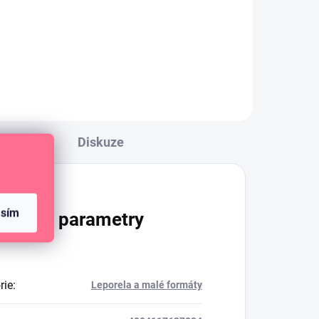
Samolepící fotorožky do
alba.
Diskuze
asím
lňkové parametry
rie
:
Leporela a malé formáty