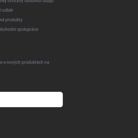
nky ochrany osobních údajů
í odběr
né produkty
obchodní spolupráce
ce o nových produktech na
sobních údajů