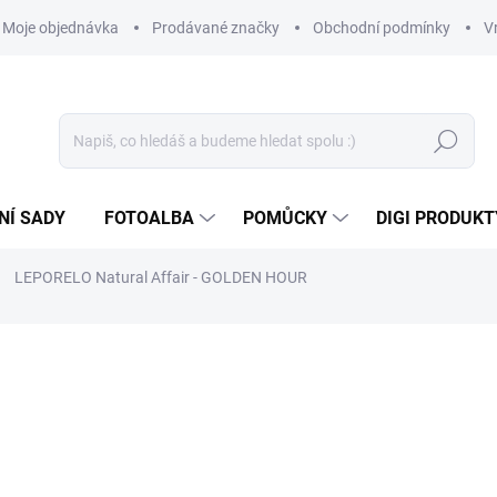
Moje objednávka
Prodávané značky
Obchodní podmínky
V
Hledat
NÍ SADY
FOTOALBA
POMŮCKY
DIGI PRODUKT
LEPORELO Natural Affair - GOLDEN HOUR
389 Kč
321,49 Kč bez DPH
Měrná
SKLADEM
(2 KS)
cena: