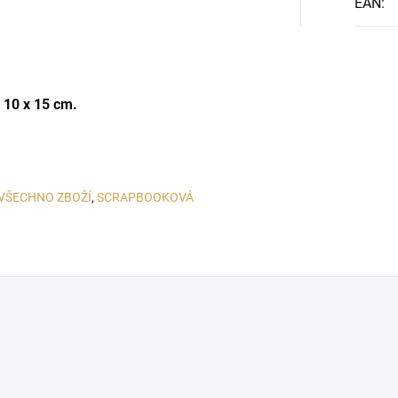
EAN
:
i 10 x 15 cm.
VŠECHNO ZBOŽÍ
,
SCRAPBOOKOVÁ