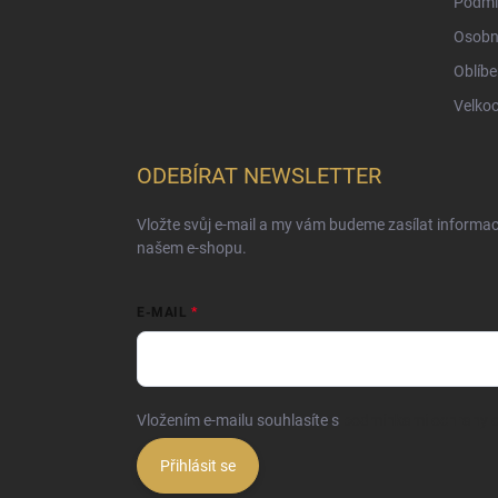
Podmí
Osobn
Oblíbe
Velko
ODEBÍRAT NEWSLETTER
Vložte svůj e-mail a my vám budeme zasílat informa
našem e-shopu.
E-MAIL
Vložením e-mailu souhlasíte s
podmínkami ochrany o
Přihlásit se