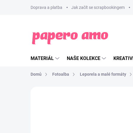
Přejít
Doprava a platba
Jak začít se scrapbookingem
na
obsah
MATERIÁL
NAŠE KOLEKCE
KREATIV
Domů
Fotoalba
Leporela a malé formáty
ZNAČKA:
SEMIKOLON