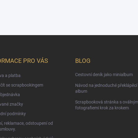
ORMACE PRO VÁS
BLOG
Cestovní deník jako minialbum
a a platba
čít se scrapbookingem
Návod na jednoduché překlápěcí 
album
objednávka
Scrapbooková stránka s oválným
vané značky
fotografiemi krok za krokem
dní podmínky
í, reklamace, odstoupení od
smlouvy.