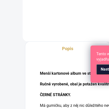
Album s pevnou kroužkovou
Sam
vazbou na 23 dírek BEZ
alb
NÁPLNĚ
Popis
Tento 
vyjadřu
Nast
Menší kartonové album ve stylu harmoni
Ručně vyrobené, obal je potažen kvali
ČERNÉ STRÁNKY.
Má gumičku, aby z něj nic důležitého ne