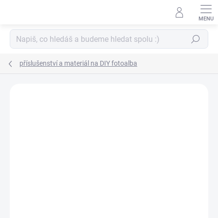
Přejít
na
obsah
Hledat
příslušenství a materiál na DIY fotoalba
ZNAČKA:
ÉPHÉMÉRIA