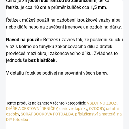
Cena je za
jeden kus řetízku se zakončením
, d
élka
řetízku je cca
10 cm
a průměr kuliček cca
1,5 mm
.
Řetízek můžeš použít na ozdobení kroužkové vazby alba
nebo diáře nebo na zavěšení jmenovek a ozdob na dárky.
Návod na použití:
Řetízek uzavřeš tak, že poslední kuličku
vložíš kolmo do tunýlku zakončovacího dílu a drátek
provlečeš mezi okraji zakončovacího dílku. Zvládneš to
jednoduše
bez kleštiček.
V detailu fotek se podívej na srovnání všech barev.
Tento produkt naleznete v těchto kategoriích:
VŠECHNO ZBOŽÍ
,
DIÁŘE A CESTOVNÍ DENÍČKY
,
diářové doplňky
,
OZDOBY
,
ostatní
ozdoby
,
SCRAPBOOKOVÁ FOTOALBA
,
příslušenství a materiál na
DIY fotoalba