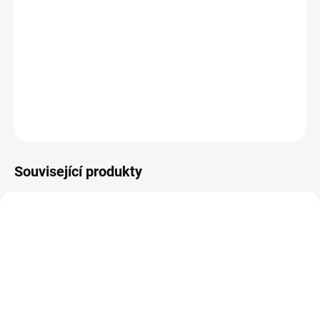
−
+
PŘIDAT DO KOŠÍKU
Řetízek na zavěšení drobností na alba a diáře
DETAILNÍ INFORMACE
ZEPTAT SE
HLÍDAT
Související produkty
SKLADEM
SKLADEM