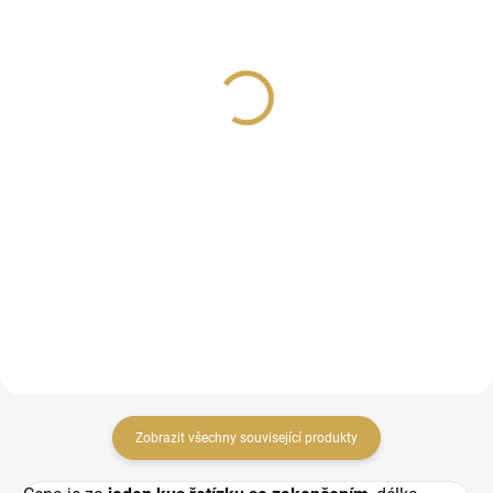
(>10 KS)
(>10 KS)
Kuličkový řetízek -
Kuličkový řetízek -
Tmavě růžová
Fialová
7 Kč
7 Kč
5,79 Kč bez DPH
5,79 Kč bez DPH
DO KOŠÍKU
DO KOŠÍKU
Řetízek na zavěšení drobností na alba a diáře
Řetízek na zavěšení drobno
Zobrazit všechny související produkty