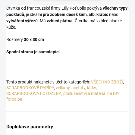
Čtvrtka od francouzské firmy Lilly Pot'Colle pokrývá
všechny typy
podkladů
, je ideální
pro zdobení desek knih, alb, krabic
nebo
vytváření výřezů
. M
á
vzhled plátna
. Čtvrtka má vzhled hladké
kůže.
Rozměry
30 x 30 cm
Spodní strana je samolepící.
Tento produkt naleznete v těchto kategoriích:
VŠECHNO ZBOŽÍ
,
SCRAPBOOKOVÉ PAPÍRY
,
vellumy, acetáty, látky
,
SCRAPBOOKOVÁ FOTOALBA
,
příslušenství a materiál na DIY
fotoalba
Doplňkové parametry