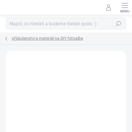
Přejít
na
obsah
Hledat
příslušenství a materiál na DIY fotoalba
ZNAČKA:
LILLY POT´COLLE