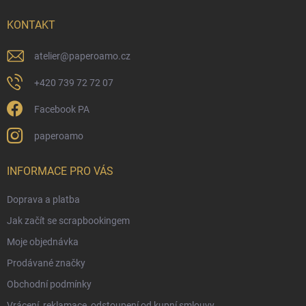
t
í
KONTAKT
atelier
@
paperoamo.cz
+420 739 72 72 07
Facebook PA
paperoamo
INFORMACE PRO VÁS
Doprava a platba
Jak začít se scrapbookingem
Moje objednávka
Prodávané značky
Obchodní podmínky
Vrácení, reklamace, odstoupení od kupní smlouvy.