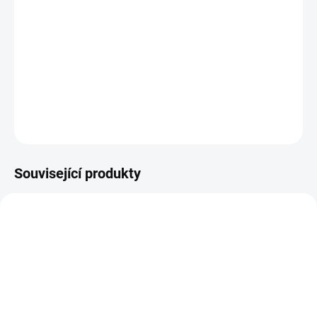
−
+
PŘIDAT DO KOŠÍKU
Koženkový samolepící arch 30 x 30 cm
DETAILNÍ INFORMACE
ZEPTAT SE
HLÍDAT
Související produkty
NA DOTAZ
SKLADEM