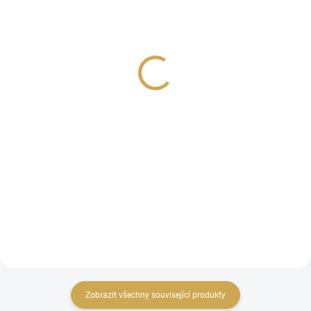
(1 KS)
Koženkový samolepící
Koženkový samolepící
arch - Mint
arch - Světle růžová
129 Kč
129 Kč
106,61 Kč bez DPH
106,61 Kč bez DPH
Detail
DO KOŠÍKU
Koženkový samolepící arch 30 x
koženkový samolepící arch 30 x
30 cm
30 cm
Zobrazit všechny související produkty