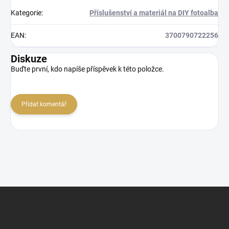
Kategorie
:
Příslušenství a materiál na DIY fotoalba
EAN
:
3700790722256
Diskuze
Buďte první, kdo napíše příspěvek k této položce.
Přidat komentář
Z
á
p
a