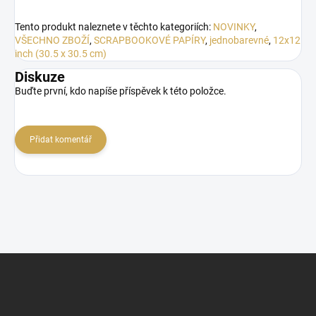
Tento produkt naleznete v těchto kategoriích:
NOVINKY
,
VŠECHNO ZBOŽÍ
,
SCRAPBOOKOVÉ PAPÍRY
,
jednobarevné
,
12x12
inch (30.5 x 30.5 cm)
Diskuze
Buďte první, kdo napíše příspěvek k této položce.
Přidat komentář
Z
á
p
a