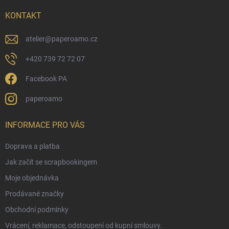
t
í
KONTAKT
atelier
@
paperoamo.cz
+420 739 72 72 07
Facebook PA
paperoamo
INFORMACE PRO VÁS
Doprava a platba
Jak začít se scrapbookingem
Moje objednávka
Prodávané značky
Obchodní podmínky
Vrácení, reklamace, odstoupení od kupní smlouvy.