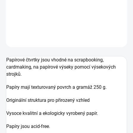
Jednobarevná texturovaná scrapbooková čtvrtka
DETAILNÍ INFORMACE
ZEPTAT SE
HLÍDAT
Papírové čtvrtky jsou vhodné na scrapbooking,
cardmaking, na papírové výseky pomocí výsekových
strojků.
Papíry mají texturovaný povrch a gramáž 250 g.
Originální struktura pro přirozený vzhled
Vysoce kvalitní a ekologicky vyrobený papír.
Papíry jsou acid-free.