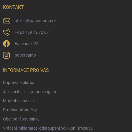
t
í
KONTAKT
atelier
@
paperoamo.cz
+420 739 72 72 07
Facebook PA
paperoamo
INFORMACE PRO VÁS
Doprava a platba
Jak začít se scrapbookingem
Moje objednávka
Prodávané značky
Obchodní podmínky
Vrácení, reklamace, odstoupení od kupní smlouvy.