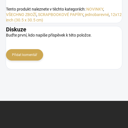
Tento produkt naleznete v těchto kategoriích:
NOVINKY
,
VŠECHNO ZBOŽÍ
,
SCRAPBOOKOVÉ PAPÍRY
,
jednobarevné
,
12x12
inch (30.5 x 30.5 cm)
Diskuze
Buďte první, kdo napíše příspěvek k této položce.
Přidat komentář
Z
á
p
a