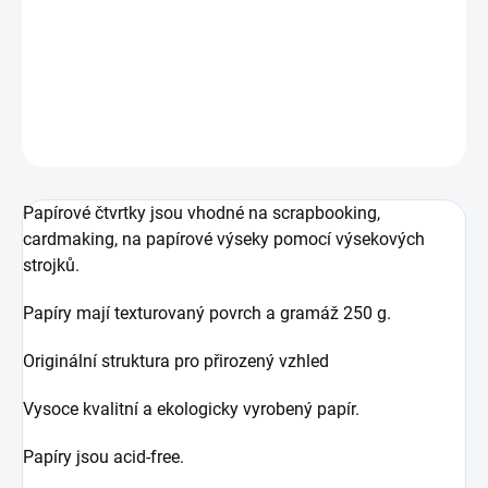
Jednobarevná texturovaná scrapbooková čtvrtka.
DETAILNÍ INFORMACE
ZEPTAT SE
HLÍDAT
Papírové čtvrtky jsou vhodné na scrapbooking,
cardmaking, na papírové výseky pomocí výsekových
strojků.
Papíry mají texturovaný povrch a gramáž 250 g.
Originální struktura pro přirozený vzhled
Vysoce kvalitní a ekologicky vyrobený papír.
Papíry jsou acid-free.