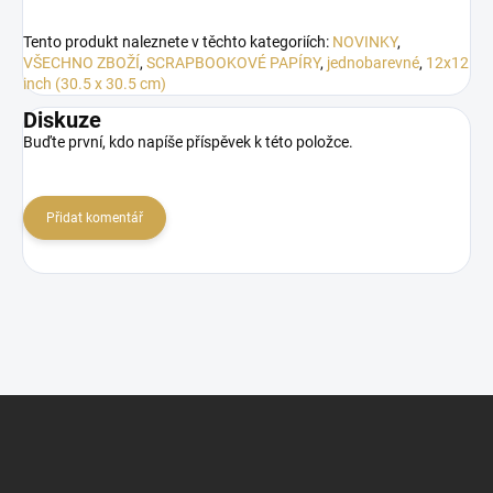
Tento produkt naleznete v těchto kategoriích:
NOVINKY
,
VŠECHNO ZBOŽÍ
,
SCRAPBOOKOVÉ PAPÍRY
,
jednobarevné
,
12x12
inch (30.5 x 30.5 cm)
Diskuze
Buďte první, kdo napíše příspěvek k této položce.
Přidat komentář
Z
á
p
a