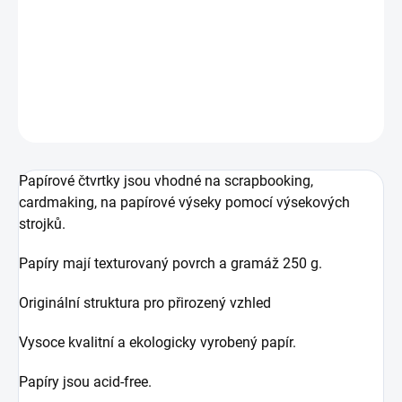
Jednobarevná texturovaná scrapbooková čtvrtka
DETAILNÍ INFORMACE
ZEPTAT SE
HLÍDAT
Papírové čtvrtky jsou vhodné na scrapbooking,
cardmaking, na papírové výseky pomocí výsekových
strojků.
Papíry mají texturovaný povrch a gramáž 250 g.
Originální struktura pro přirozený vzhled
Vysoce kvalitní a ekologicky vyrobený papír.
Papíry jsou acid-free.