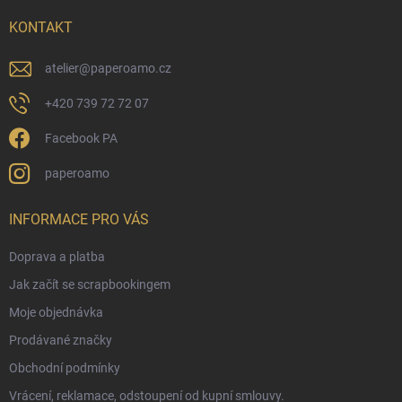
t
í
KONTAKT
atelier
@
paperoamo.cz
+420 739 72 72 07
Facebook PA
paperoamo
INFORMACE PRO VÁS
Doprava a platba
Jak začít se scrapbookingem
Moje objednávka
Prodávané značky
Obchodní podmínky
Vrácení, reklamace, odstoupení od kupní smlouvy.