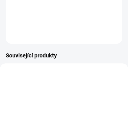
Razítkovací barvy Diamond od NUVO
DETAILNÍ INFORMACE
ZEPTAT SE
HLÍDAT
Související produkty
NOVINKA
SKLADEM
SKLADEM
(1 KS)
(1 KS)
HYBRIDNÍ RAZÍTKOVACÍ
HYBRIDNÍ RAZÍTKOVACÍ