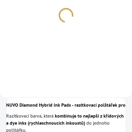
BARVY - Merry & Bright
BARVY - Santa's
Workshop
299 Kč
299 Kč
247,11 Kč bez DPH
247,11 Kč bez DPH
DO KOŠÍKU
DO KOŠÍKU
Razítkovací barvy
Razítkovací barvy
Diamond od NUVO.
Diamond od NUVO
NUVO Diamond Hybrid Ink Pads - razítkovací polštářek pro vše
Razítkovací barva, která
kombinuje to nejlepší z křídových
a dye inks (rychleschnoucích inkoustů)
do jednoho
polštářku.