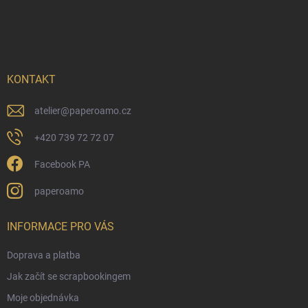
Z
á
p
a
t
í
KONTAKT
atelier
@
paperoamo.cz
+420 739 72 72 07
Facebook PA
paperoamo
INFORMACE PRO VÁS
Doprava a platba
Jak začít se scrapbookingem
Moje objednávka