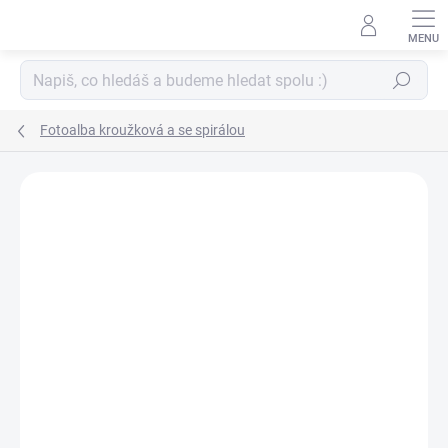
Přejít
na
obsah
Hledat
Fotoalba kroužková a se spirálou
ZNAČKA:
BALOUŠEK
NOVINKA