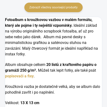
Zobrazit všechny související produkty
Fotoalbum s kroužkovou vazbou v malém formátu,
který ale pojme i ty největší vzpomínky.
Ideální základ
na výrobu originálního scrapbook fotoalba, ať už pro
sebe nebo jako dárek. Album má pevné desky s
minimalistickou grafikou a saténovou stuhou na
zavázání. Malý čtvercový formát je ideální například na
instax fotky.
Album obsahuje celkem
20 listů z kraftového papíru o
gramáži 250
g/m².
Můžeš tak lepit fotky, ale také psát
popisovači a fixy
.
Kroužková vazba je dostatečně velká, aby se album dalo
pohodlně zavřít i po naplnění.
Velikost:
13 X 13 cm