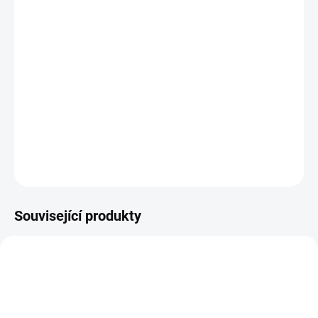
MŮŽEME
DORUČIT DO:
11.8.2026
−
+
PŘIDAT DO KOŠÍKU
Scrapbookové fotoalbum s kroužkovou vazbou.
DETAILNÍ INFORMACE
ZEPTAT SE
HLÍDAT
Související produkty
NOVINKA
NOVINKA