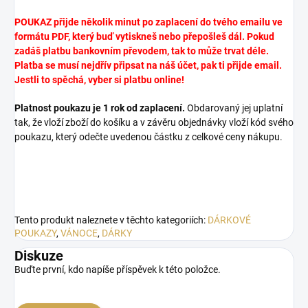
POUKAZ přijde několik minut po zaplacení do tvého emailu ve
formátu PDF, který buď vytiskneš nebo přepošleš dál. Pokud
zadáš platbu bankovním převodem, tak to může trvat déle.
Platba se musí nejdřív připsat na náš účet, pak ti přijde email.
Jestli to spěchá, vyber si platbu online!
Platnost poukazu je 1 rok od zaplacení.
Obdarovaný jej uplatní
tak, že vloží zboží do košíku a v závěru objednávky vloží kód svého
poukazu, který odečte uvedenou částku z celkové ceny nákupu.
Tento produkt naleznete v těchto kategoriích:
DÁRKOVÉ
POUKAZY
,
VÁNOCE
,
DÁRKY
Diskuze
Buďte první, kdo napíše příspěvek k této položce.