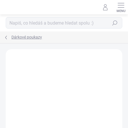
Přejít
na
obsah
Hledat
Dárkové poukazy
ZNAČKA:
PAPERO AMO ♥