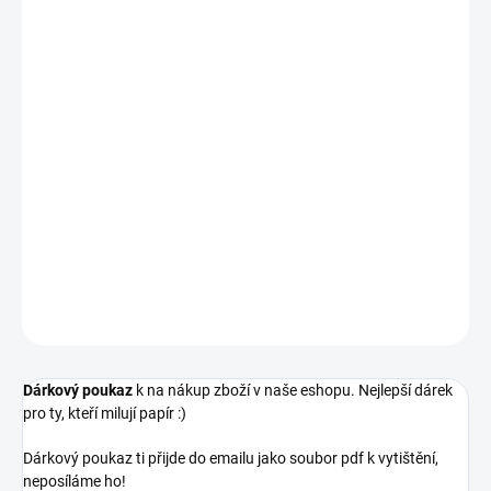
VARIANTA
MŮŽEME DORUČIT DO:
ZVOLTE VARIANTU
−
+
PŘIDAT DO KOŠÍKU
dárkový poukaz k tisku v PDF
DETAILNÍ INFORMACE
ZEPTAT SE
HLÍDAT
Dárkový poukaz
k na nákup zboží v naše eshopu. Nejlepší dárek
pro ty, kteří milují papír :)
Dárkový poukaz ti přijde do emailu jako soubor pdf k vytištění,
neposíláme ho!