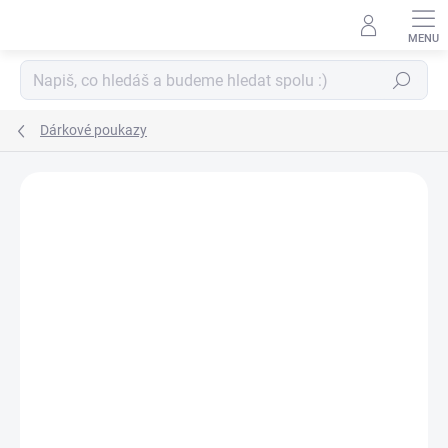
Přejít
na
obsah
Hledat
Dárkové poukazy
ZNAČKA:
PAPERO AMO ♥