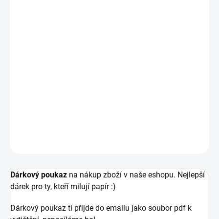
VARIANTA
MŮŽEME DORUČIT DO:
ZVOLTE VARIANTU
−
+
PŘIDAT DO KOŠÍKU
dárkový poukaz k tisku v PDF
DETAILNÍ INFORMACE
ZEPTAT SE
HLÍDAT
Dárkový poukaz
na nákup zboží v naše eshopu. Nejlepší
dárek pro ty, kteří milují papír :)
Dárkový poukaz ti přijde do emailu jako soubor pdf k