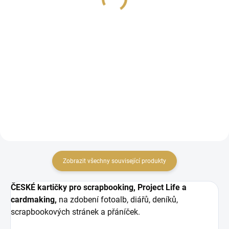
65,29 Kč bez DPH
65,29 Kč bez DPH
DO KOŠÍKU
Detail
Papírové výseky z
Papírové výseky z
kolekce SPOLU DOMA.
kolekce SPOLU DOMA.
Zobrazit všechny související produkty
ČESKÉ kartičky pro scrapbooking, Project Life a
cardmaking,
na zdobení fotoalb, diářů, deníků,
scrapbookových stránek a přáníček.