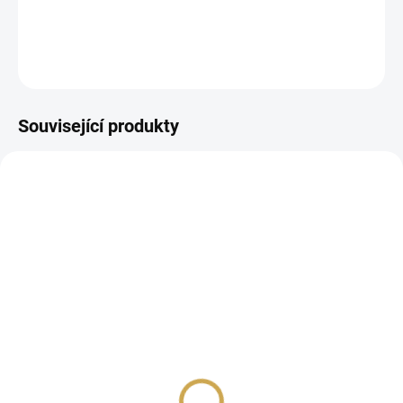
DETAILNÍ INFORMACE
ZEPTAT SE
HLÍDAT
Související produkty
SKLADEM
NA DOTAZ
(>10 KS)
Papírové výseky -
Papírové výseky -
SPOLU DOMA / Jsme
SPOLU DOMA / Doma
spolu
79 Kč
79 Kč