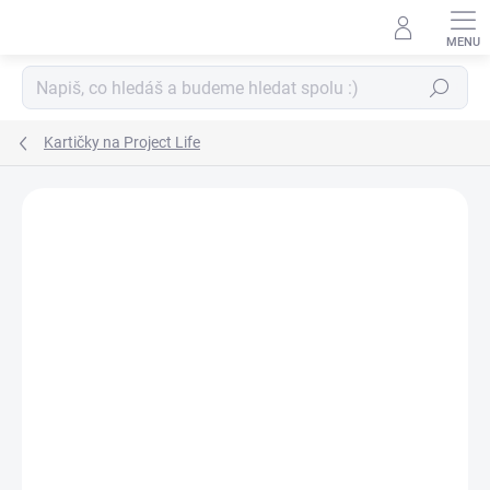
Přejít
na
obsah
Hledat
Kartičky na Project Life
ZNAČKA:
PAPERO AMO ♥