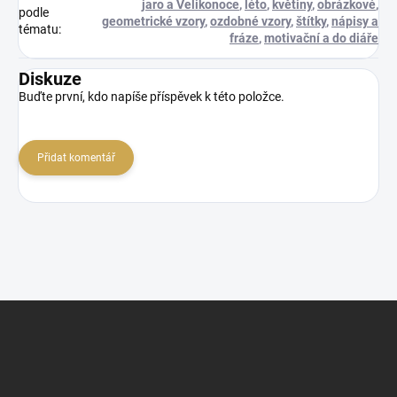
jaro a Velikonoce
,
léto
,
květiny
,
obrázkové
,
podle
geometrické vzory
,
ozdobné vzory
,
štítky
,
nápisy a
tématu
:
fráze
,
motivační a do diáře
Diskuze
Buďte první, kdo napíše příspěvek k této položce.
Přidat komentář
Z
á
p
a
t