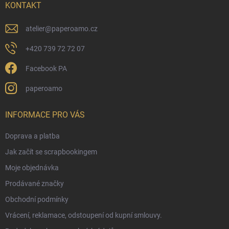
í
KONTAKT
atelier
@
paperoamo.cz
+420 739 72 72 07
Facebook PA
paperoamo
INFORMACE PRO VÁS
Doprava a platba
Jak začít se scrapbookingem
Moje objednávka
Prodávané značky
Obchodní podmínky
Vrácení, reklamace, odstoupení od kupní smlouvy.