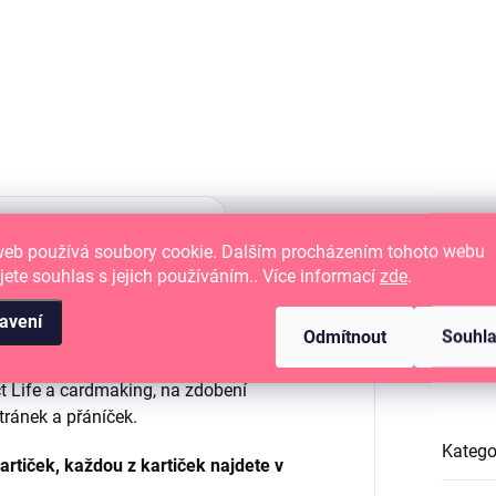
írové výseky
Papírové samolepky.
web používá soubory cookie. Dalším procházením tohoto webu
jete souhlas s jejich používáním.. Více informací
zde
.
avení
Odmítnout
Souhl
Dop
t Life a cardmaking, na zdobení
tránek a přáníček.
Katego
artiček, každou z kartiček najdete v