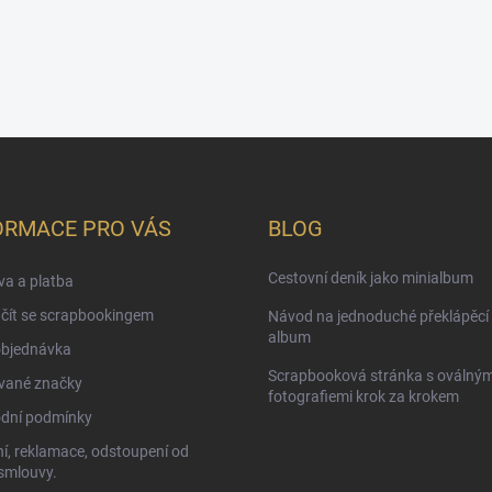
ORMACE PRO VÁS
BLOG
Cestovní deník jako minialbum
a a platba
čít se scrapbookingem
Návod na jednoduché překlápěcí 
album
objednávka
Scrapbooková stránka s oválným
vané značky
fotografiemi krok za krokem
dní podmínky
í, reklamace, odstoupení od
smlouvy.