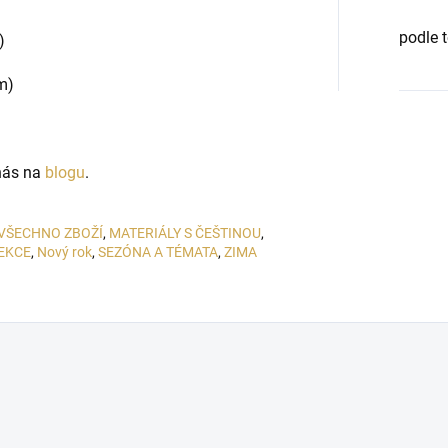
podle 
)
m)
 nás na
blogu
.
VŠECHNO ZBOŽÍ
,
MATERIÁLY S ČEŠTINOU
,
EKCE
,
Nový rok
,
SEZÓNA A TÉMATA
,
ZIMA