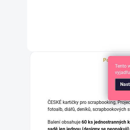
papírové výseky
pap
Popis
Tento 
vyjadřu
Nast
ČESKÉ kartičky pro scrapbooking, Projec
fotoalb, diářů, deníků, scrapbookových s
Balení obsahuje
60 ks jednostranných k
sadě jen jednou
(designy se neopakují)