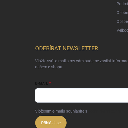
Podmí
Osobn
Oblíbe
Velko
ODEBÍRAT NEWSLETTER
Vložte svůj e-mail a my vám budeme zasílat informa
našem e-shopu.
E-MAIL
Vložením e-mailu souhlasíte s
podmínkami ochrany o
Přihlásit se