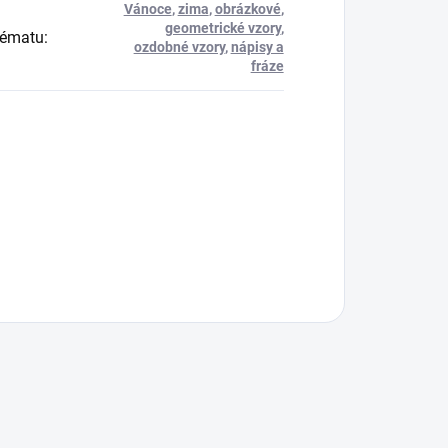
Vánoce
,
zima
,
obrázkové
,
geometrické vzory
,
tématu
:
ozdobné vzory
,
nápisy a
fráze