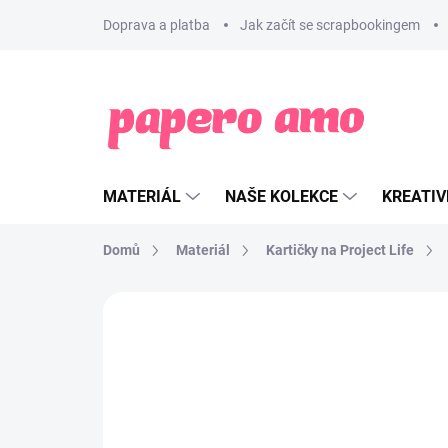
Přejít
Doprava a platba
Jak začít se scrapbookingem
na
obsah
MATERIÁL
NAŠE KOLEKCE
KREATIV
Domů
Materiál
Kartičky na Project Life
ZNAČKA:
PAPERO AMO ♥
SLEVA