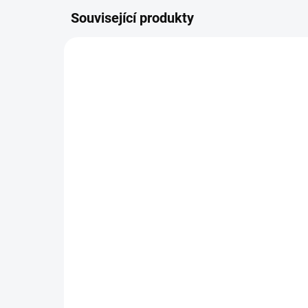
Související produkty
SKLADEM
(>10 KS)
Papírové výseky - NOVÝ
Pa
ZAČÁTEK / Pírka
ZA
79 Kč
79
65,29 Kč bez DPH
65,
DO KOŠÍKU