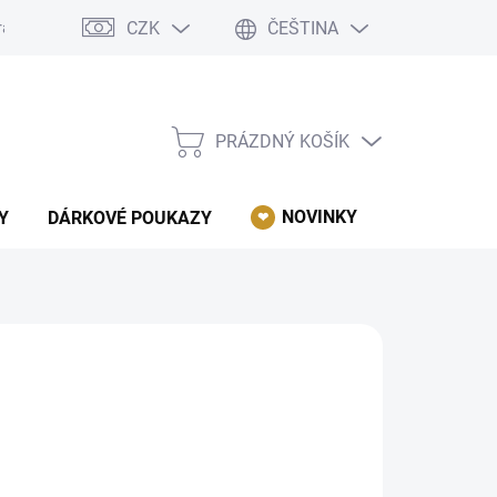
CZK
ČEŠTINA
rácení, reklamace, odstoupení od kupní smlouvy.
Podmínky ochrany 
PRÁZDNÝ KOŠÍK
NÁKUPNÍ
KOŠÍK
NOVINKY
AKCE
Y
DÁRKOVÉ POUKAZY