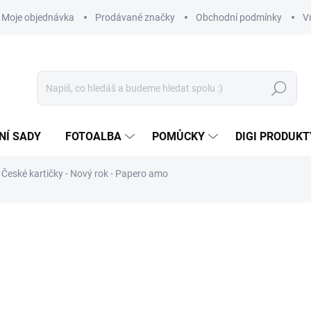
Moje objednávka
Prodávané značky
Obchodní podmínky
V
Hledat
NÍ SADY
FOTOALBA
POMŮCKY
DIGI PRODUKT
České kartičky - Nový rok - Papero amo
169 Kč
119 Kč
98,35 Kč bez DPH
Měrná
SKLADEM
(>10 KS)