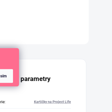
Diskuze
asím
lňkové parametry
rie
:
Kartičky na Project Life