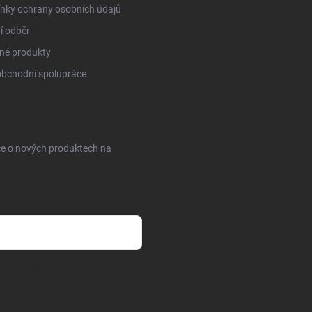
nky ochrany osobních údajů
í odběr
né produkty
obchodní spolupráce
ce o nových produktech na
sobních údajů