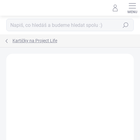
Přejít
na
obsah
Hledat
Kartičky na Project Life
ZNAČKA:
PAPERO AMO ♥