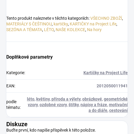
Tento produkt naleznete v těchto kategoriích:
VŠECHNO ZBOŽÍ
,
MATERIÁLY S ČEŠTINOU
,
kartičky
,
KARTIČKY na Project Life
,
SEZÓNA A TÉMATA
,
LÉTO
,
NAŠE KOLEKCE
,
Na hory
Doplňkové parametry
Kategorie
:
Kartičky na Project Life
EAN
:
2012050011941
léto
,
květiny
,
příroda a výlety
,
obrázkové
,
geometrické
podle
vzory
,
ozdobné vzory
,
štítky
,
nápisy a fráze
,
motivační
tématu
:
a do diáře
,
cestování
Diskuze
Buďte první, kdo napíše příspěvek k této položce.