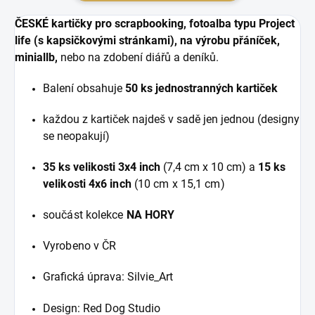
ČESKÉ kartičky pro scrapbooking, fotoalba typu Project
life (s kapsičkovými stránkami), na výrobu přáníček,
miniallb,
nebo
na zdobení diářů a deníků.
Balení obsahuje
50 ks jednostranných kartiček
každou z kartiček najdeš v sadě jen jednou (designy
se neopakují)
35 ks velikosti 3x4 inch
(7,4 cm x 10 cm) a
15 ks
velikosti 4x6 inch
(10 cm x 15,1 cm)
součást kolekce
NA HORY
Vyrobeno v ČR
Grafická úprava: Silvie_Art
Design: Red Dog Studio