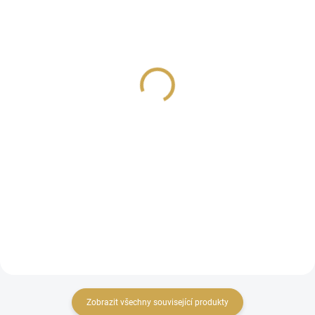
SKLADEM
SKLADEM
(>10 KS)
(>10 KS)
Papírové výseky - NA
Papírové výseky - NA
HORY / Dovolená
HORY / Horské květiny
79 Kč
79 Kč
65,29 Kč bez DPH
65,29 Kč bez DPH
DO KOŠÍKU
DO KOŠÍKU
Papírové výseky s
Papírové výseky s
výletnickými motivy.
výletnickými motivy.
Zobrazit všechny související produkty