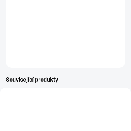
−
+
PŘIDAT DO KOŠÍKU
Designové kartičky na scrapbook, do kapsových stránkek
nebo diáře z kolekce NA HORY.
DETAILNÍ INFORMACE
ZEPTAT SE
HLÍDAT
Související produkty