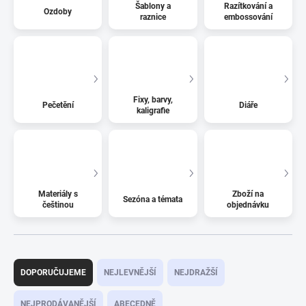
Šablony a
Razítkování a
Ozdoby
raznice
embossování
Fixy, barvy,
Pečetění
Diáře
kaligrafie
Materiály s
Zboží na
Sezóna a témata
češtinou
objednávku
Ř
a
DOPORUČUJEME
NEJLEVNĚJŠÍ
NEJDRAŽŠÍ
z
e
NEJPRODÁVANĚJŠÍ
ABECEDNĚ