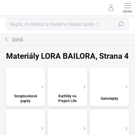
Přejít
na
obsah
Hledat
Domů
Materiály LORA BAILORA
, Strana 4
Scrapbookové
Kartičky na
Samolepky
papíry
Project Life