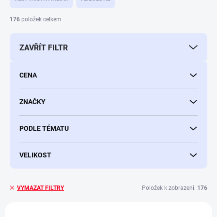
n
í
176
položek celkem
p
r
ZAVŘÍT FILTR
o
d
u
CENA
k
t
ů
ZNAČKY
PODLE TÉMATU
VELIKOST
Položek k zobrazení:
176
VYMAZAT FILTRY
V
NOVINKA