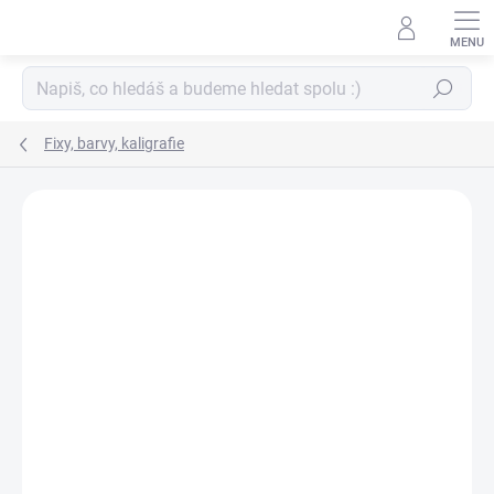
Přejít
na
obsah
Hledat
Fixy, barvy, kaligrafie
ZNAČKA:
SAKURA