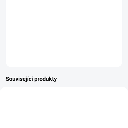
10.8.2026
−
+
PŘIDAT DO KOŠÍKU
Bílý kuličkový roller.
DETAILNÍ INFORMACE
ZEPTAT SE
HLÍDAT
Související produkty