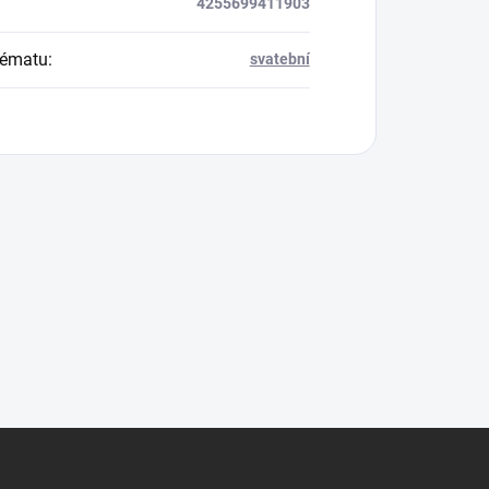
4255699411903
tématu
:
svatební