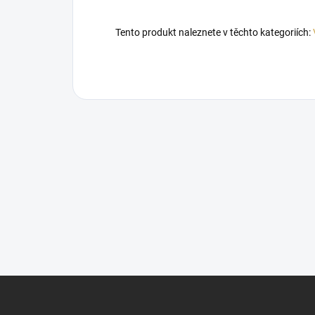
Tento produkt naleznete v těchto kategoriích:
Z
á
p