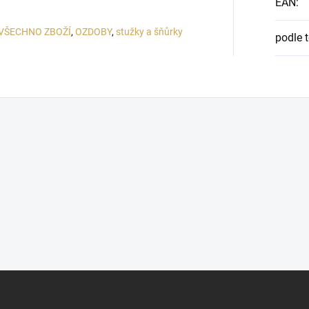
EAN
:
VŠECHNO ZBOŽÍ
,
OZDOBY
,
stužky a šňůrky
podle 