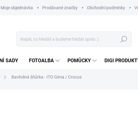
Moje objednávka
Prodávané značky
Obchodní podmínky
V
Hledat
NÍ SADY
FOTOALBA
POMŮCKY
DIGI PRODUKT
y
Bavlněná šňůrka - ITO Gima / Crocus
179 Kč
147,93 Kč bez DPH
Měrná
NA DOTAZ
cena: