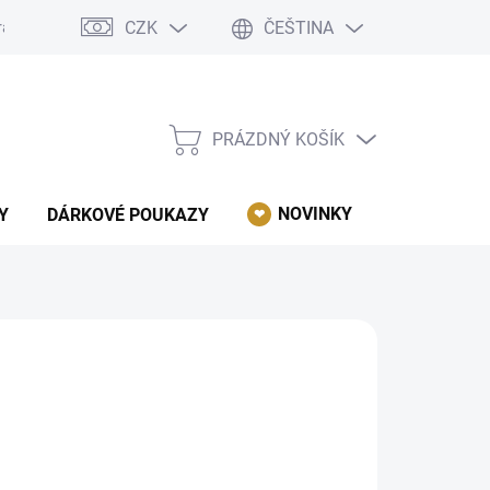
CZK
ČEŠTINA
rácení, reklamace, odstoupení od kupní smlouvy.
Podmínky ochrany 
PRÁZDNÝ KOŠÍK
NÁKUPNÍ
KOŠÍK
NOVINKY
AKCE
Y
DÁRKOVÉ POUKAZY