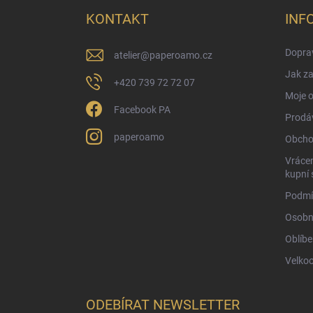
a
KONTAKT
INF
t
í
Doprav
atelier
@
paperoamo.cz
Jak za
+420 739 72 72 07
Moje 
Facebook PA
Prodá
paperoamo
Obcho
Vrácen
kupní 
Podmí
Osobn
Oblíbe
Velko
ODEBÍRAT NEWSLETTER