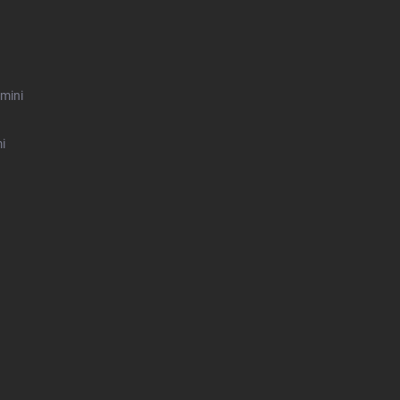
mini
i