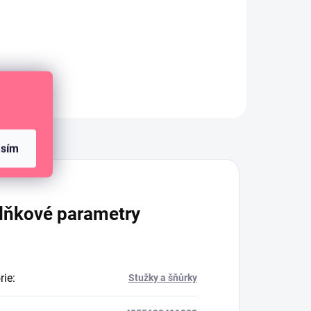
cca
212 m.
Diskuze
asím
lňkové parametry
rie
:
Stužky a šňůrky