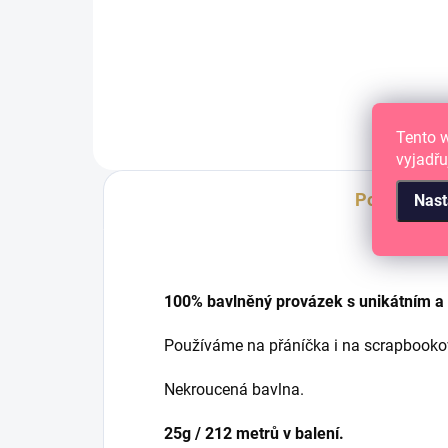
212 m.
212
Tento 
vyjadřu
Popis
Nast
100% bavlněný provázek s unikátním 
Používáme na přáníčka i na scrapbooko
Nekroucená bavlna.
25g / 212 metrů v balení.