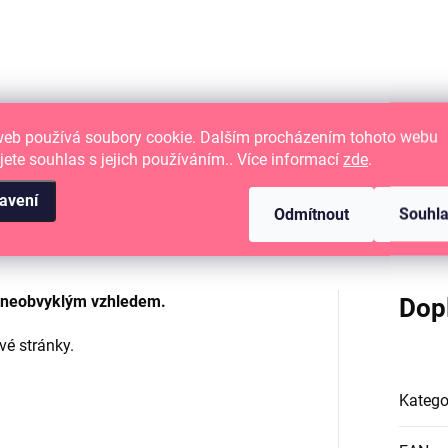
Bavlněná šňůrka o délce 
 m.
212 m.
web používá soubory cookie. Dalším procházením tohoto webu
jete souhlas s jejich používáním.. Více informací
zde
.
avení
Odmítnout
Souhl
a neobvyklým vzhledem.
Dop
vé stránky.
Katego