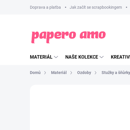
Přejít
Doprava a platba
Jak začít se scrapbookingem
na
obsah
MATERIÁL
NAŠE KOLEKCE
KREATIV
Domů
Materiál
Ozdoby
Stužky a šňůrk
ZNAČKA:
ITO