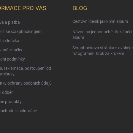
ORMACE PRO VÁS
BLOG
Cestovní deník jako minialbum
a a platba
čít se scrapbookingem
Návod na jednoduché překlápěcí 
album
objednávka
Scrapbooková stránka s oválným
vané značky
fotografiemi krok za krokem
dní podmínky
í, reklamace, odstoupení od
smlouvy.
nky ochrany osobních údajů
í odběr
né produkty
obchodní spolupráce