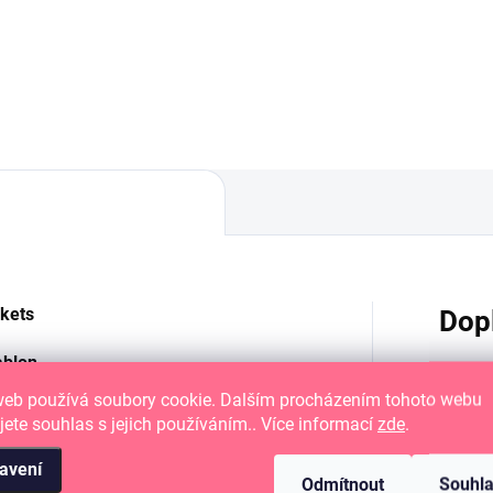
ítek a šablon 5"X5" (12.7
2.7 cm).
kets
Dop
ablon.
web používá soubory cookie. Dalším procházením tohoto webu
h razítek a vyřezávacích šablon.
Katego
jete souhlas s jejich používáním.. Více informací
zde
.
avení
EAN
:
Odmítnout
Souhl