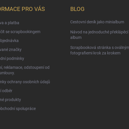
ORMACE PRO VÁS
BLOG
Cestovní deník jako minialbum
a a platba
čít se scrapbookingem
Návod na jednoduché překlápěcí 
album
objednávka
Scrapbooková stránka s oválným
vané značky
fotografiemi krok za krokem
dní podmínky
í, reklamace, odstoupení od
smlouvy.
nky ochrany osobních údajů
í odběr
né produkty
obchodní spolupráce