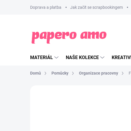
Přejít
Doprava a platba
Jak začít se scrapbookingem
na
obsah
MATERIÁL
NAŠE KOLEKCE
KREATIV
Domů
Pomůcky
Organizace pracovny
F
ZNAČKA:
AVERY ELLE