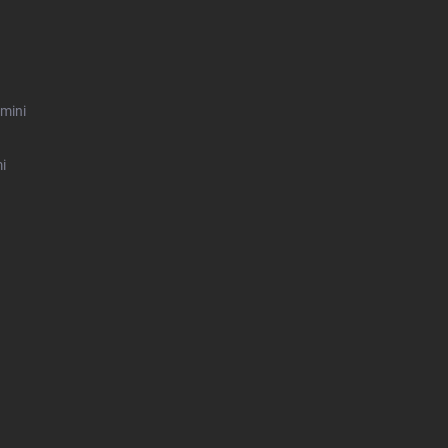
mini
i