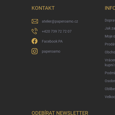
p
a
KONTAKT
INF
t
í
Doprav
atelier
@
paperoamo.cz
Jak za
+420 739 72 72 07
Moje 
Facebook PA
Prodá
paperoamo
Obcho
Vrácen
kupní 
Podmí
Osobn
Oblíbe
Velko
ODEBÍRAT NEWSLETTER