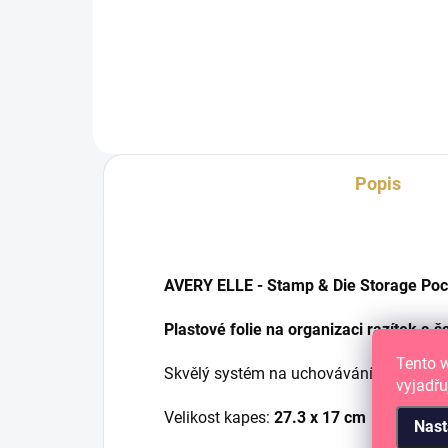
razítek a šablon 5.5"X7.25"
raz
(14 x 18.4 cm).
x 1
Popis
AVERY ELLE - Stamp & Die Storage Poc
Plastové folie na organizaci razítek a š
Tento 
Skvělý systém na uchovávání silikonovýc
vyjadřu
Velikost kapes:
27.3 x 17 cm
Nast