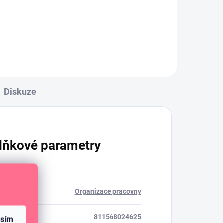
Diskuze
lňkové parametry
rie
:
Organizace pracovny
811568024625
asím