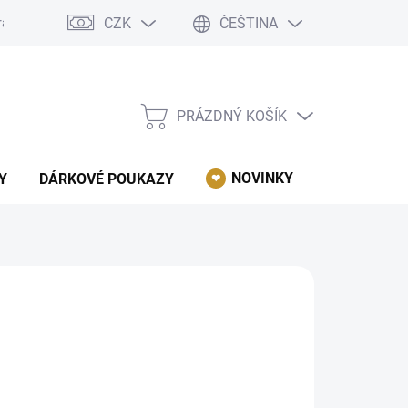
CZK
ČEŠTINA
rácení, reklamace, odstoupení od kupní smlouvy.
Podmínky ochrany 
PRÁZDNÝ KOŠÍK
NÁKUPNÍ
KOŠÍK
NOVINKY
AKCE
Y
DÁRKOVÉ POUKAZY