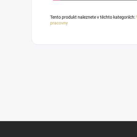
Tento produkt naleznete v těchto kategoriích:
pracovny
Z
á