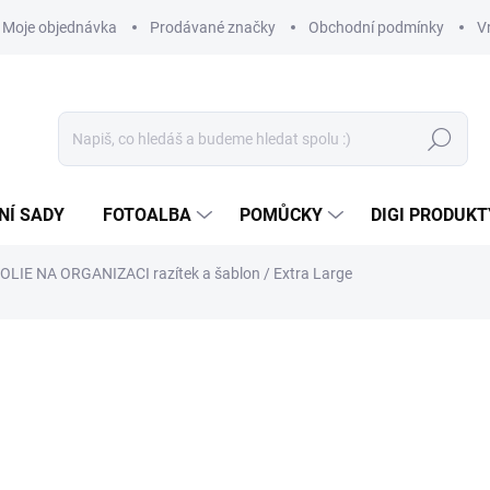
Moje objednávka
Prodávané značky
Obchodní podmínky
V
Hledat
NÍ SADY
FOTOALBA
POMŮCKY
DIGI PRODUKT
OLIE NA ORGANIZACI razítek a šablon / Extra Large
389 Kč
321,49 Kč bez DPH
Měrná
NA DOTAZ
cena: