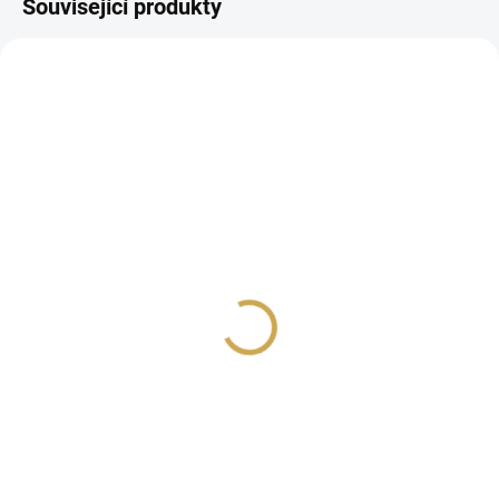
Související produkty
NOVINKA
NA DOTAZ
3D SAMOLEPICÍ PĚNOVÉ
ČTVEREČKY - 5 mm
29 Kč
23,97 Kč bez DPH
Detail
Samolepící pěnové
polštářky - čtverečky.