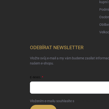
kupní 
Podmí
Osobn
Oblíbe
Velko
ODEBÍRAT NEWSLETTER
Vložte svůj e-mail a my vám budeme zasílat informa
našem e-shopu.
E-MAIL
Vložením e-mailu souhlasíte s
podmínkami ochrany o