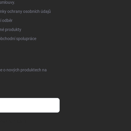
smlouvy.
nky ochrany osobních údajů
í odběr
né produkty
obchodní spolupráce
ce o nových produktech na
sobních údajů