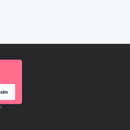
mini
asím
i