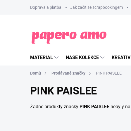
Přejít
Doprava a platba
Jak začít se scrapbookingem
na
obsah
MATERIÁL
NAŠE KOLEKCE
KREATIV
Domů
Prodávané značky
PINK PAISLEE
PINK PAISLEE
Žádné produkty značky
PINK PAISLEE
nebyly nal