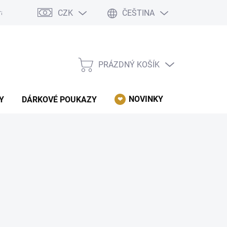
CZK
ČEŠTINA
rácení, reklamace, odstoupení od kupní smlouvy.
Podmínky ochrany 
PRÁZDNÝ KOŠÍK
NÁKUPNÍ
KOŠÍK
NOVINKY
AKCE
Y
DÁRKOVÉ POUKAZY