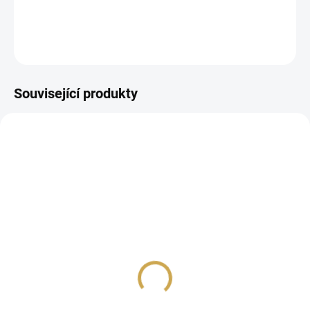
DETAILNÍ INFORMACE
ZEPTAT SE
HLÍDAT
Související produkty
SKLADEM
(>10 KS)
Papírové výseky - KLÍČ
79 Kč
65,29 Kč bez DPH