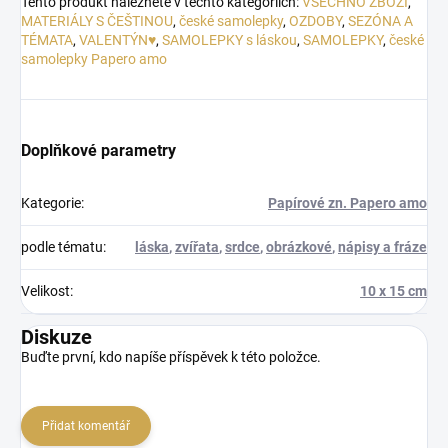
Tento produkt naleznete v těchto kategoriích:
VŠECHNO ZBOŽÍ
,
MATERIÁLY S ČEŠTINOU
,
české samolepky
,
OZDOBY
,
SEZÓNA A
TÉMATA
,
VALENTÝN♥
,
SAMOLEPKY s láskou
,
SAMOLEPKY
,
české
samolepky Papero amo
Doplňkové parametry
Kategorie
:
Papírové zn. Papero amo
podle tématu
:
láska
,
zvířata
,
srdce
,
obrázkové
,
nápisy a fráze
Velikost
:
10 x 15 cm
Diskuze
Buďte první, kdo napíše příspěvek k této položce.
Přidat komentář