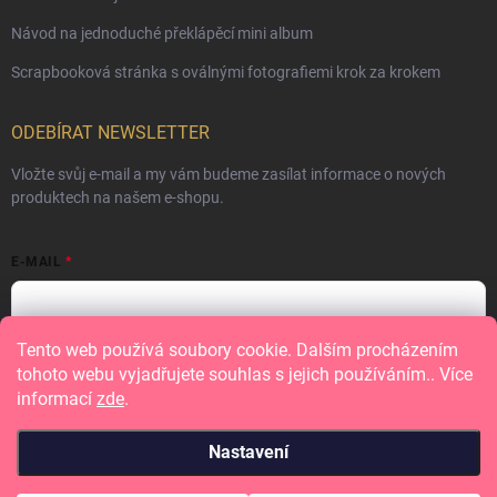
Návod na jednoduché překlápěcí mini album
Scrapbooková stránka s oválnými fotografiemi krok za krokem
ODEBÍRAT NEWSLETTER
Vložte svůj e-mail a my vám budeme zasílat informace o nových
produktech na našem e-shopu.
E-MAIL
Tento web používá soubory cookie. Dalším procházením
Vložením e-mailu souhlasíte s
podmínkami ochrany osobních údajů
tohoto webu vyjadřujete souhlas s jejich používáním.. Více
informací
zde
.
Přihlásit se
Nastavení